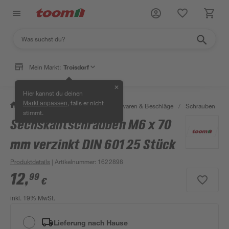
Mein Markt:
Troisdorf
✕
Hier kannst du deinen
, falls er nicht
Markt anpassen
/
Werkstatt & Maschinen
/
Eisenwaren & Beschläge
/
Schrauben
/
stimmt.
Sechskantschrauben M6 x 70
mm verzinkt DIN 601 25 Stück
Produktdetails
| Artikelnummer
:
1622898
12
,
99
€
inkl. 19% MwSt.
Lieferung nach Hause