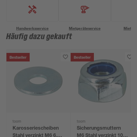
Handwerksservice
Mietgeräteservice
Miettra
Häufig dazu gekauft
Bestseller
Bestseller
toom
toom
Karosseriescheiben
Sicherungsmuttern
Stahl verzinkt M6 6,4
M6 Stahl verzinkt 100