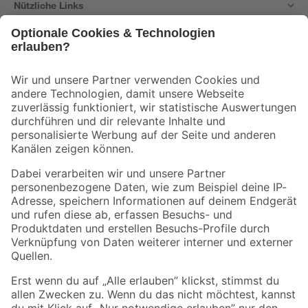
Nützliche Links
Bleib auf dem Laufenden mit unserem Newsletter
Der toom Newsletter: Keine Angebote und Aktionen mehr verpassen!
Zur Newsletter Anmeldung
Folge uns
Zahlungsarten
Versandarten
Sicher einkaufen