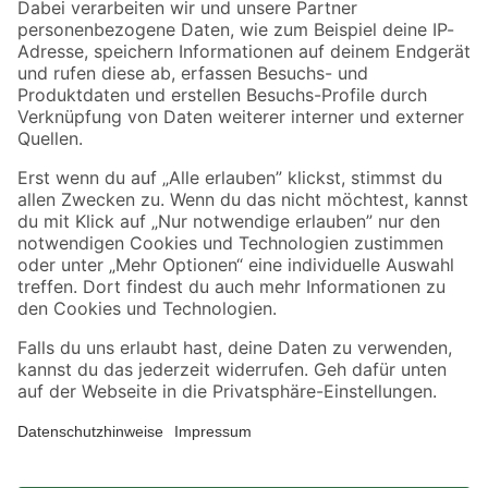
Zahlungsarten
Versandarten
Sicher einkaufen
Jetzt die toom-App herunterladen
Alle Preisangaben in EUR inkl. gesetzl. MwSt.. Die dargestellten Angebote sind unter
Umständen nicht in allen Märkten verfügbar. Die angegebenen Verfügbarkeiten beziehen
sich auf den unter "Mein Markt" ausgewählten toom Baumarkt. Alle Angebote und
Produkte nur solange der Vorrat reicht.
*Paketversand ab 59 € versandkostenfrei, gilt nicht für Artikel mit Speditionsversand, hier
fallen zusätzliche Versandkosten an.