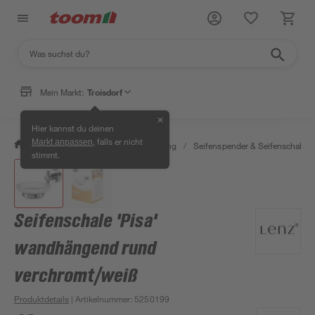
Mein Markt:
Troisdorf
✕
Hier kannst du deinen
, falls er nicht
Markt anpassen
/
Bad & Sanitär
/
Bad-Ausstattung
/
Seifenspender & Seifenschalen
stimmt.
Seifenschale 'Pisa'
wandhängend rund
verchromt/weiß
Produktdetails
| Artikelnummer
:
5250199