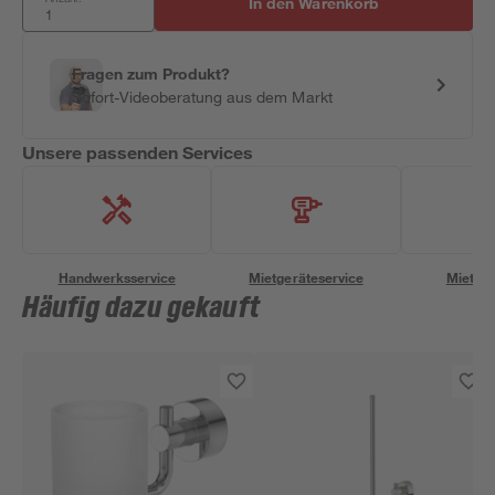
In den Warenkorb
Fragen zum Produkt?
Sofort-Videoberatung aus dem Markt
Unsere passenden Services
Handwerksservice
Mietgeräteservice
Miettra
Häufig dazu gekauft