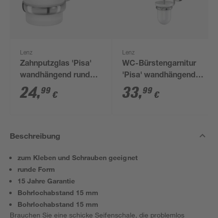
Lenz
Lenz
Zahnputzglas 'Pisa'
WC-Bürstengarnitur
wandhängend rund
'Pisa' wandhängend
verchromt/weiß
rund verchromt/weiß
24
,
33
,
99
99
€
€
Beschreibung
zum Kleben und Schrauben geeignet
runde Form
15 Jahre Garantie
Bohrlochabstand 15 mm
Bohrlochabstand 15 mm
Brauchen Sie eine schicke Seifenschale, die problemlos