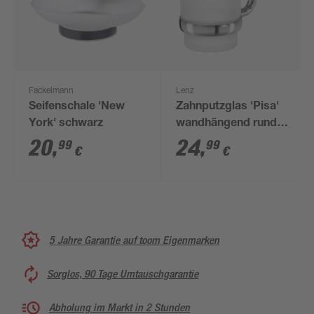
Fackelmann
Lenz
Seifenschale 'New
Zahnputzglas 'Pisa'
York' schwarz
wandhängend rund
verchromt/weiß
20
,
24
,
99
99
€
€
5 Jahre Garantie auf toom Eigenmarken
Sorglos, 90 Tage Umtauschgarantie
Abholung im Markt in 2 Stunden