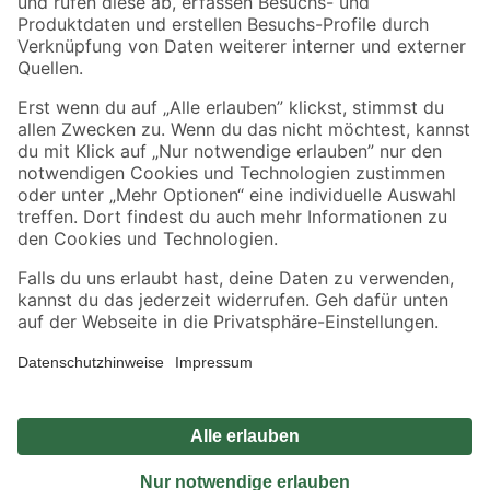
Sicher einkaufen
Jetzt die toom-App herunterladen
Alle Preisangaben in EUR inkl. gesetzl. MwSt.. Die dargestellten Angebote sind unter
Umständen nicht in allen Märkten verfügbar. Die angegebenen Verfügbarkeiten beziehen
sich auf den unter "Mein Markt" ausgewählten toom Baumarkt. Alle Angebote und
Produkte nur solange der Vorrat reicht.
*Paketversand ab 59 € versandkostenfrei, gilt nicht für Artikel mit Speditionsversand, hier
fallen zusätzliche Versandkosten an.
Datenschutz
Privatsphäre
Impressum
AGB
Nutzungsbedingungen
Widerrufsrecht
Vertrag widerrufen
Barrierefreiheit