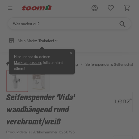
Mein Markt:
Troisdorf
✕
Hier kannst du deinen
, falls er nicht
Markt anpassen
/
Bad & Sanitär
/
Bad-Ausstattung
/
Seifenspender & Seifenschalen
stimmt.
Seifenspender 'Vida'
wandhängend rund
verchromt/weiß
Produktdetails
| Artikelnummer
:
5250796