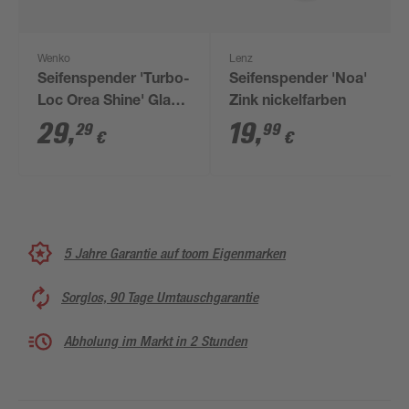
Wenko
Lenz
Seifenspender 'Turbo-
Seifenspender 'Noa'
Loc Orea Shine' Glas
Zink nickelfarben
satiniert 200 ml
29
,
19
,
29
99
€
€
5 Jahre Garantie auf toom Eigenmarken
Sorglos, 90 Tage Umtauschgarantie
Abholung im Markt in 2 Stunden