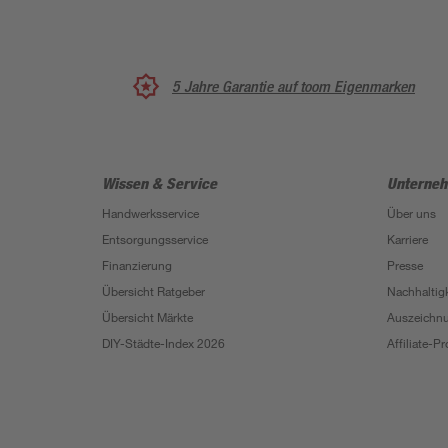
5 Jahre Garantie auf toom Eigenmarken
Wissen & Service
Unterne
Handwerksservice
Über uns
Entsorgungsservice
Karriere
Finanzierung
Presse
Übersicht Ratgeber
Nachhaltigk
Übersicht Märkte
Auszeichn
DIY-Städte-Index 2026
Affiliate-