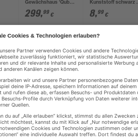
Gewächshaus 'Qube
Kunststoff schwarz 4
610' 6,4 m²
Stück
299
,
8
,
99
99
€
€