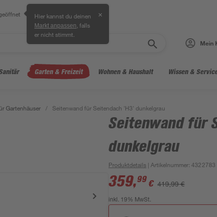
geöffnet
✕
Hier kannst du deinen
, falls
Markt anpassen
er nicht stimmt.
Mein 
Sanitär
Garten & Freizeit
Wohnen & Haushalt
Wissen & Servic
ür Gartenhäuser
/
Seitenwand für Seitendach 'H3' dunkelgrau
Seitenwand für S
dunkelgrau
Produktdetails
| Artikelnummer
:
4322783
359
,
99
€
419,99 €
inkl. 19% MwSt.