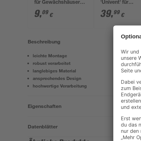
für Gewächshäuser
'Univent' für
schwarz 20 Stück
Gewächshäuser
9
,
39
,
09
99
€
€
Beschreibung
leichte Montage
robust verarbeitet
langlebiges Material
ansprechendes Design
hochwertige Verarbeitung
Eigenschaften
Datenblätter