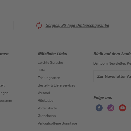
Sorglos, 90 Tage Umtauschgarantie
hmen
Nützliche Links
Bleib auf dem Lauf
Leichte Sprache
Der toom Newsletter: K
Hilfe
Zur Newsletter 
Zahlungsarten
eit
Bestell- & Lieferservices
ungen
Versand
Folge uns
Programm
Rückgabe
Vorteilskarte
Gutscheine
Verkaufsoffene Sonntage