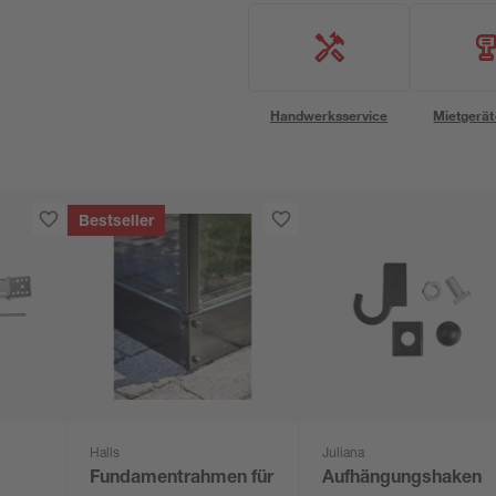
Handwerksservice
Mietgerät
Bestseller
Halls
Juliana
Fundamentrahmen für
Aufhängungshaken