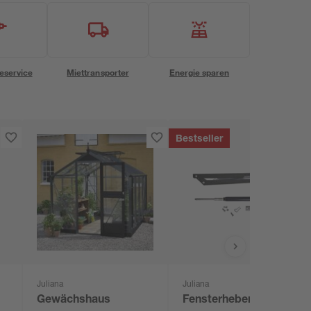
eservice
Miettransporter
Energie sparen
Bestseller
Juliana
Juliana
Gewächshaus
Fensterheber für