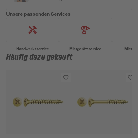
Unsere passenden Services
Handwerksservice
Mietgeräteservice
Miettra
Häufig dazu gekauft