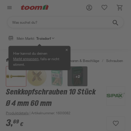
Mein Markt:
Troisdorf
✕
Hier kannst du deinen
, falls er nicht
Markt anpassen
/
Werkstatt & Maschinen
/
Eisenwaren & Beschläge
/
Schrauben
/
stimmt.
+
2
Senkkopfschrauben 10 Stück
Ø 4 mm 60 mm
Produktdetails
| Artikelnummer
:
1600082
3
,
69
€