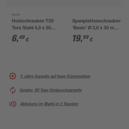
toom
Holzschrauben T20
Spanplattenschrauben
Torx Stahl 4,0 x 50
'Basic' Ø 3,0 x 30 mm
mm 50 Stück
A2 PZ1 300 Stück
6
,
19
,
49
99
€
€
5 Jahre Garantie auf toom Eigenmarken
Sorglos, 90 Tage Umtauschgarantie
Abholung im Markt in 2 Stunden