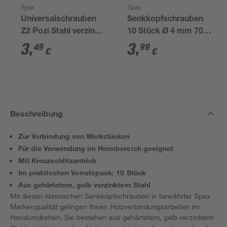
Spax
Spax
Universalschrauben
Senkkopfschrauben
Z2 Pozi Stahl verzinkt
10 Stück Ø 4 mm 70
4,0 x 50 mm 10 Stück
mm
3
,
3
,
49
99
€
€
Beschreibung
Zur Verbindung von Werkstücken
Für die Verwendung im Heimbereich geeignet
Mit Kreuzschlitzantrieb
Im praktischen Vorratspack: 10 Stück
Aus gehärtetem, gelb verzinktem Stahl
Mit diesen klassischen Senkkopfschrauben in bewährter Spax
Markenqualität gelingen Ihnen Holzverbindungsarbeiten im
Handumdrehen. Sie bestehen aus gehärtetem, gelb verzinktem