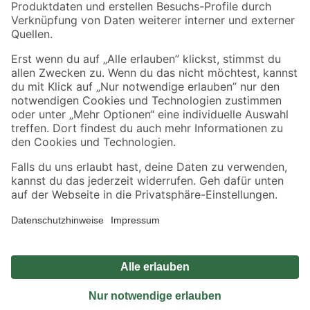
Sicher einkaufen
Jetzt die toom-App herunterladen
Alle Preisangaben in EUR inkl. gesetzl. MwSt.. Die dargestellten Angebote sind unter
Umständen nicht in allen Märkten verfügbar. Die angegebenen Verfügbarkeiten beziehen
sich auf den unter "Mein Markt" ausgewählten toom Baumarkt. Alle Angebote und
Produkte nur solange der Vorrat reicht.
*Paketversand ab 59 € versandkostenfrei, gilt nicht für Artikel mit Speditionsversand, hier
fallen zusätzliche Versandkosten an.
Datenschutz
Privatsphäre
Impressum
AGB
Nutzungsbedingungen
Widerrufsrecht
Vertrag widerrufen
Barrierefreiheit