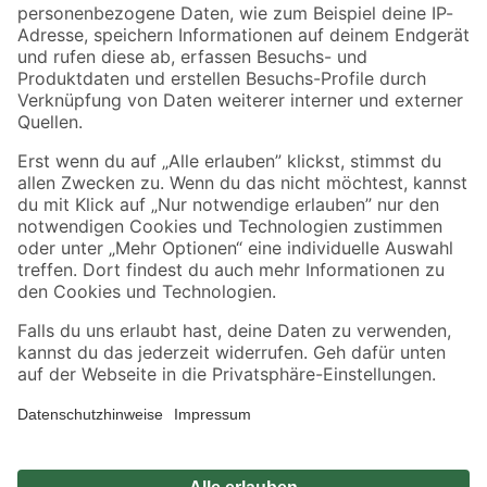
Zahlungsarten
Versandarten
Sicher einkaufen
Jetzt die toom-App herunterladen
Alle Preisangaben in EUR inkl. gesetzl. MwSt.. Die dargestellten Angebote sind unter
Umständen nicht in allen Märkten verfügbar. Die angegebenen Verfügbarkeiten beziehen
sich auf den unter "Mein Markt" ausgewählten toom Baumarkt. Alle Angebote und
Produkte nur solange der Vorrat reicht.
*Paketversand ab 59 € versandkostenfrei, gilt nicht für Artikel mit Speditionsversand, hier
fallen zusätzliche Versandkosten an.
Datenschutz
Privatsphäre
Impressum
AGB