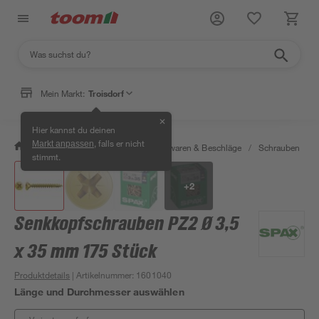
Mein Markt:
Troisdorf
✕
Hier kannst du deinen
, falls er nicht
Markt anpassen
/
Werkstatt & Maschinen
/
Eisenwaren & Beschläge
/
Schrauben
/
stimmt.
+
2
Senkkopfschrauben PZ2 Ø 3,5
x 35 mm 175 Stück
Produktdetails
| Artikelnummer
:
1601040
Länge und Durchmesser auswählen