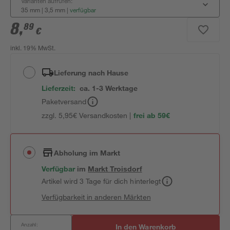
Varianten aufrufen:
35 mm | 3,5 mm
|
verfügbar
8
,
89
€
inkl. 19% MwSt.
Lieferung nach Hause
Lieferzeit:
ca. 1-3 Werktage
Paketversand
zzgl. 5,95€ Versandkosten |
frei ab 59€
Abholung im Markt
Verfügbar
im
Markt
Troisdorf
Artikel wird 3 Tage für dich hinterlegt
Verfügbarkeit in anderen Märkten
Anzahl:
In den Warenkorb