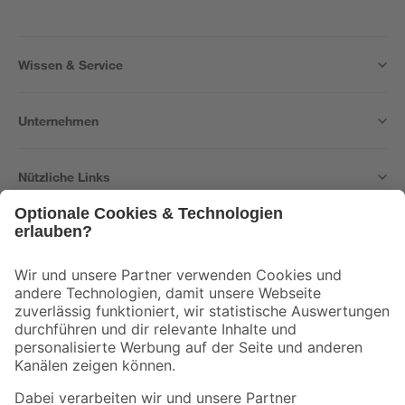
Wissen & Service
Unternehmen
Nützliche Links
Bleib auf dem Laufenden mit unserem Newsletter
Der toom Newsletter: Keine Angebote und Aktionen mehr verpassen!
Zur Newsletter Anmeldung
Folge uns