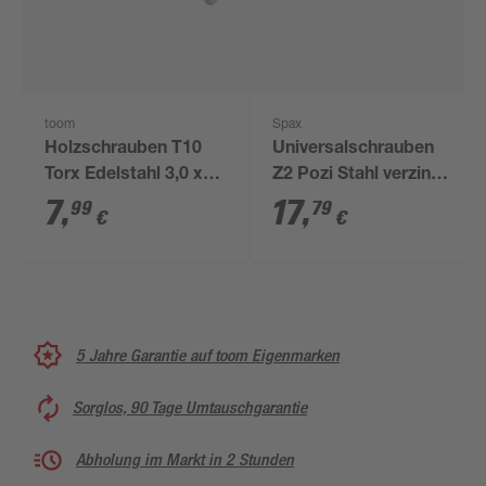
toom
Spax
Holzschrauben T10
Universalschrauben
Torx Edelstahl 3,0 x
Z2 Pozi Stahl verzinkt
25 mm 50 Stück
3,5 x 35 mm 500
7
,
17
,
99
79
€
€
Stück
5 Jahre Garantie auf toom Eigenmarken
Sorglos, 90 Tage Umtauschgarantie
Abholung im Markt in 2 Stunden