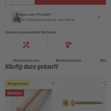
Fragen zum Produkt?
Sofort-Videoberatung aus dem Markt
Unsere passenden Services
Handwerksservice
Mietgeräteservice
Miettra
Häufig dazu gekauft
Mengenrabatt
Bestseller