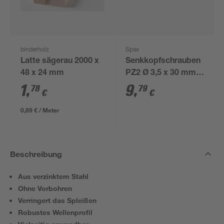
binderholz
Spax
Latte sägerau 2000 x
Senkkopfschrauben
48 x 24 mm
PZ2 Ø 3,5 x 30 mm
200 Stück
1
,
9
,
78
79
€
€
0,89 € / Meter
Beschreibung
Aus verzinktem Stahl
Ohne Vorbohren
Verringert das Spleißen
Robustes Wellenprofil