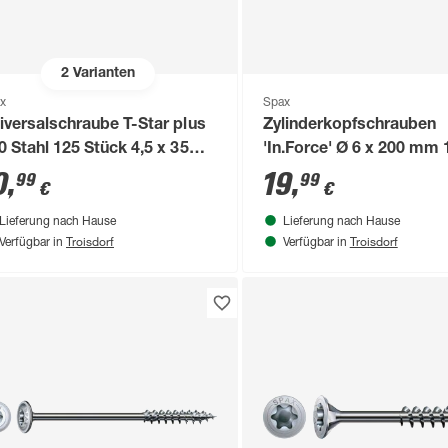
2
Varianten
x
Spax
iversalschraube T-Star plus
Zylinderkopfschrauben
0 Stahl 125 Stück 4,5 x 35
'In.Force' Ø 6 x 200 mm 
m
Stück
0
,
19
,
99
99
€
€
Lieferung nach Hause
Lieferung nach Hause
Troisdorf
Troisdorf
Verfügbar in
Verfügbar in