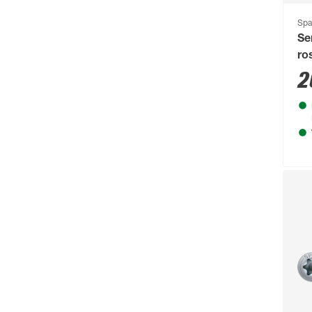
Spa
Se
ro
2