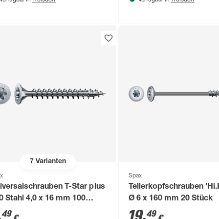
Verfügbar in
Verfügbar in
7
Varianten
x
Spax
iversalschrauben T-Star plus
Tellerkopfschrauben 'Hi.
0 Stahl 4,0 x 16 mm 100
Ø 6 x 160 mm 20 Stück
ück
,
19
,
49
49
€
€