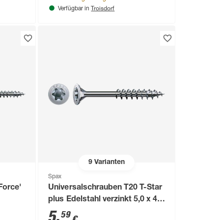
Troisdorf
Verfügbar in
9
Varianten
Spax
Force'
Universalschrauben T20 T-Star
plus Edelstahl verzinkt 5,0 x 40
mm 30 Stück
5
,
59
€