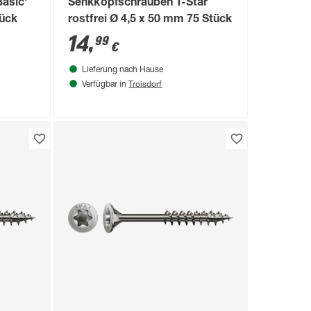
asic'
Senkkopfschrauben T-Star
tück
rostfrei Ø 4,5 x 50 mm 75 Stück
14
,
99
€
Lieferung nach Hause
Troisdorf
Verfügbar in