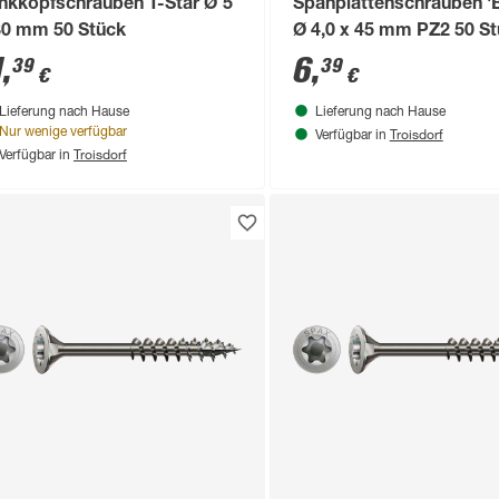
nkkopfschrauben T-Star Ø 5
Spanplattenschrauben 'B
80 mm 50 Stück
Ø 4,0 x 45 mm PZ2 50 S
1
,
6
,
39
39
€
€
Lieferung nach Hause
Lieferung nach Hause
Troisdorf
Nur wenige verfügbar
Verfügbar in
Troisdorf
Verfügbar in