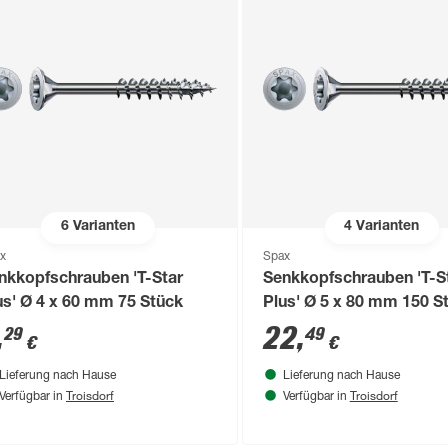
6
Varianten
4
Varianten
x
Spax
nkkopfschrauben 'T-Star
Senkkopfschrauben 'T-S
us' Ø 4 x 60 mm 75 Stück
Plus' Ø 5 x 80 mm 150 S
,
22
,
29
49
€
€
Lieferung nach Hause
Lieferung nach Hause
Troisdorf
Troisdorf
Verfügbar in
Verfügbar in