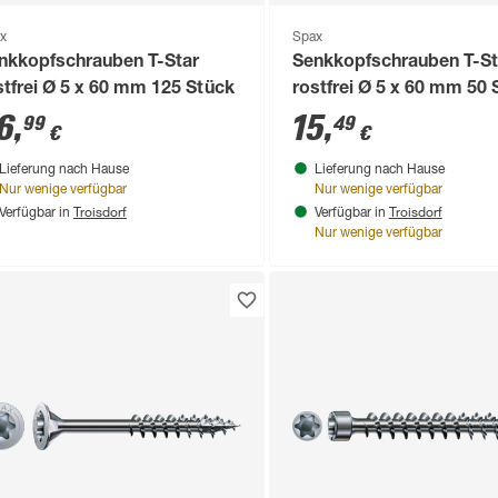
x
Spax
nkkopfschrauben T-Star
Senkkopfschrauben T-St
stfrei Ø 5 x 60 mm 125 Stück
rostfrei Ø 5 x 60 mm 50 
6
,
15
,
99
49
€
€
Lieferung nach Hause
Lieferung nach Hause
Nur wenige verfügbar
Nur wenige verfügbar
Troisdorf
Troisdorf
Verfügbar in
Verfügbar in
Nur wenige verfügbar