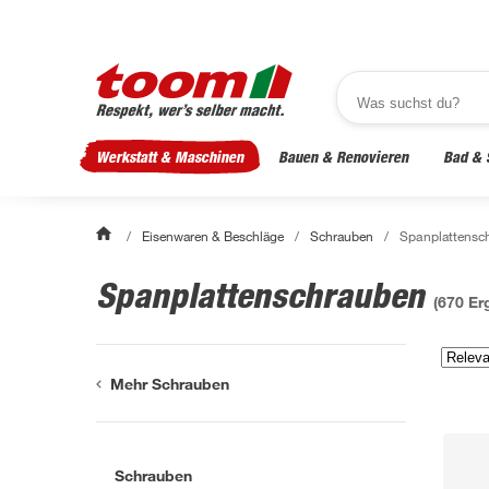
Werkstatt & Maschinen
Bauen & Renovieren
Bad & 
/
Eisenwaren & Beschläge
/
Schrauben
/
Spanplattensc
Spanplattenschrauben
(
670
Erg
Mehr Schrauben
Schrauben