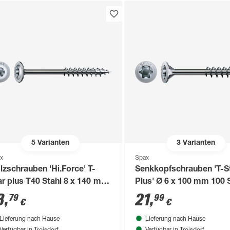
5
Varianten
3
Varianten
x
Spax
lzschrauben 'Hi.Force' T-
Senkkopfschrauben 'T-S
ar plus T40 Stahl 8 x 140 mm
Plus' Ø 6 x 100 mm 100 
 Stück
8
,
21
,
79
99
€
€
Lieferung nach Hause
Lieferung nach Hause
Troisdorf
Troisdorf