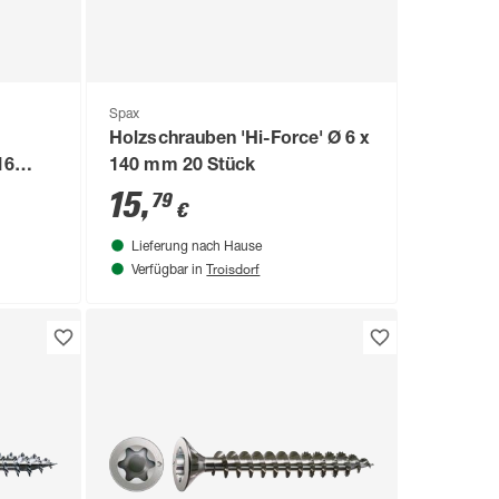
Spax
Holzschrauben 'Hi-Force' Ø 6 x
16
140 mm 20 Stück
15
,
79
€
Lieferung nach Hause
Troisdorf
Verfügbar in