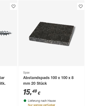
Spax
tar
Abstandspads 100 x 100 x 8
Stk.
mm 20 Stück
15
,
49
€
Lieferung nach Hause
Nur wenige verfügbar