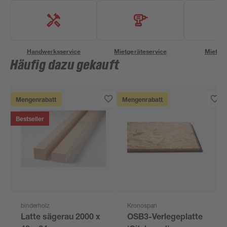
Handwerksservice
Mietgeräteservice
Miettra
Häufig dazu gekauft
Mengenrabatt
Mengenrabatt
Bestseller
binderholz
Kronospan
Latte sägerau 2000 x
OSB3-Verlegeplatte