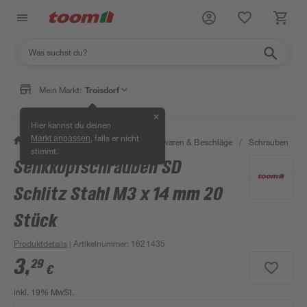
Mein Markt:
Troisdorf
✕
Hier kannst du deinen
, falls er nicht
Markt anpassen
/
Werkstatt & Maschinen
/
Eisenwaren & Beschläge
/
Schrauben
/
stimmt.
Senkkopfschrauben SD
Schlitz Stahl M3 x 14 mm 20
Stück
Produktdetails
| Artikelnummer
:
1621435
3
,
29
€
inkl. 19% MwSt.