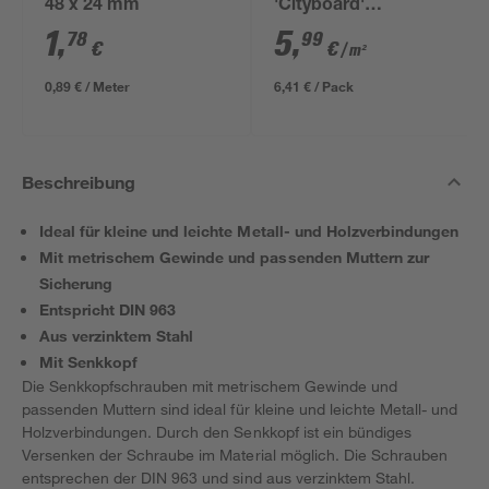
48 x 24 mm
'Cityboard'
ungeschliffen 1690 x
1
,
5
,
78
99
€
€
/ m²
634 x 12 mm
0,89 € / Meter
6,41 € / Pack
Beschreibung
Ideal für kleine und leichte Metall- und Holzverbindungen
Mit metrischem Gewinde und passenden Muttern zur
Sicherung
Entspricht DIN 963
Aus verzinktem Stahl
Mit Senkkopf
Die Senkkopfschrauben mit metrischem Gewinde und
passenden Muttern sind ideal für kleine und leichte Metall- und
Holzverbindungen. Durch den Senkkopf ist ein bündiges
Versenken der Schraube im Material möglich. Die Schrauben
entsprechen der DIN 963 und sind aus verzinktem Stahl.