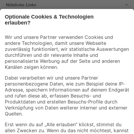
Nützliche Links
Bleib auf dem Laufenden mit unserem Newsletter
Der toom Newsletter: Keine Angebote und Aktionen mehr verpassen!
Zur Newsletter Anmeldung
Folge uns
Zahlungsarten
Versandarten
Sicher einkaufen