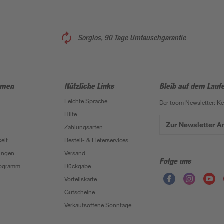
Sorglos, 90 Tage Umtauschgarantie
hmen
Nützliche Links
Bleib auf dem Lauf
Leichte Sprache
Der toom Newsletter: K
Hilfe
Zur Newsletter 
Zahlungsarten
eit
Bestell- & Lieferservices
ungen
Versand
Folge uns
Programm
Rückgabe
Vorteilskarte
Gutscheine
Verkaufsoffene Sonntage