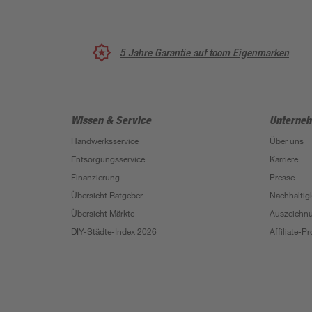
5 Jahre Garantie auf toom Eigenmarken
Wissen & Service
Unterne
Handwerksservice
Über uns
Entsorgungsservice
Karriere
Finanzierung
Presse
Übersicht Ratgeber
Nachhaltigk
Übersicht Märkte
Auszeichn
DIY-Städte-Index 2026
Affiliate-