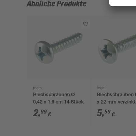
Ähnliche Produkte
toom
toom
Blechschrauben Ø
Blechschrauben 
0,42 x 1,6 cm 14 Stück
x 22 mm verzink
7983 50 Stück
2
,
5
,
99
59
€
€