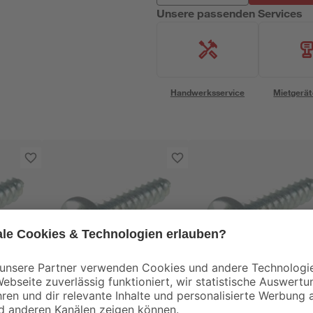
Unsere passenden Services
Handwerksservice
Mietgerät
toom