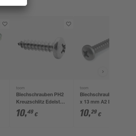
toom
toom
Blechschrauben PH2
Blechschrauben Ø 4,8
Kreuzschlitz Edelstahl
x 13 mm A2 DIN 7981
4,2 x 16 mm 50 Stück
50 Stück
10
,
10
,
49
29
€
€