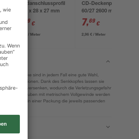
8
Wandanschlussprofil
CD-Deckenprofil
N
3000 x 28 x 27 mm
60/27 2600 mm
verzinkt
6
,
7
,
49
69
€
€
2,16 € / Meter
2,96 € / Meter
om Eigenmarke sind in jedem Fall eine gute Wahl,
ch Holzkonstruktionen. Dank des Senkkopfes lassen sie
itende Material versenken, wodurch die Verletzungsgefahr
ird. Die Schrauben mit metrischem Vollgewinde werden
und enthalten in einer Packung die jeweils passenden