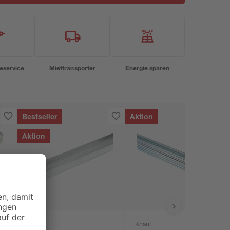
eservice
Miettransporter
Energie sparen
Bestseller
Aktion
Aktion
Knauf
Knauf