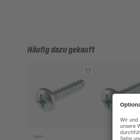
Häufig dazu gekauft
toom