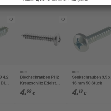
toom
toom
Ø 4,2
Blechschrauben PH2
Senkschrauben 3,5 x
t DIN
Kreuzschlitz Edelstahl
16 mm 50 Stück
4,2 x 22 mm 8 Stück
4
,
4
,
69
19
€
€