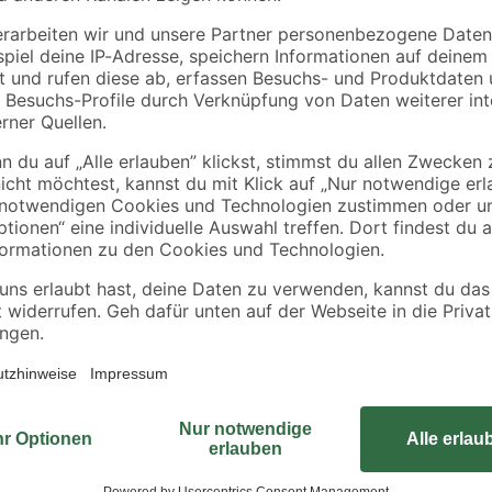
Ø 4,2
Senkschrauben 3,5 x
Blechschrauben Ø 4,
t DIN
16 mm 50 Stück
x 13 mm verzinkt DI
7981 30 Stück
4
,
4
,
19
99
€
€
Die Senkkopfschrauben unserer to
sowohl für leichte Metall- als au
sich vollständig in das zu bearbe
durch scharfe Kanten gemindert w
in verschiedenen Maßen geliefert 
Muttern.