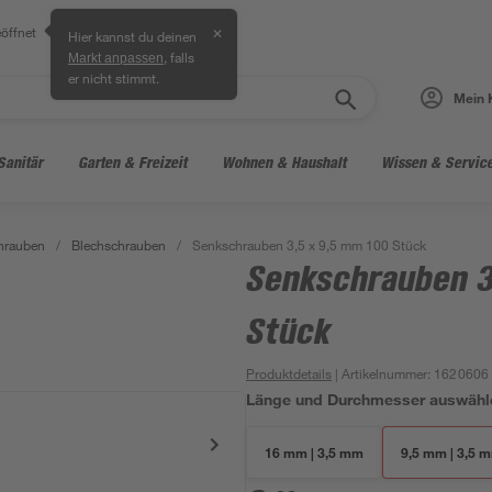
öffnet
✕
Hier kannst du deinen
, falls
Markt anpassen
er nicht stimmt.
Mein 
Sanitär
Garten & Freizeit
Wohnen & Haushalt
Wissen & Servic
hrauben
/
Blechschrauben
/
Senkschrauben 3,5 x 9,5 mm 100 Stück
Senkschrauben 3
Stück
Produktdetails
| Artikelnummer
:
1620606
Länge und Durchmesser auswähl
16 mm | 3,5 mm
9,5 mm | 3,5 