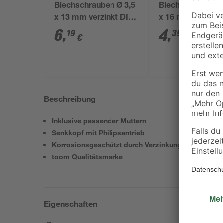
Blechschrauben Ø 3,5
Blechschrauben 
x 13 mm verzinkt DIN
x 16 mm verzink
7981 100 Stück
7981 40 Stück
6
,
4
,
19
39
€
€
Beschreibung
Inklusive passender Muttern
Senkkopf mit Philipsantrieb
Korrosionsgeschützt durch Verzinkung
toom Qualitätsmarke
Eigenschaften