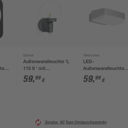
Steinel
Telefunken
Außenwandleuchte 'L
LED-
te
115 S ' mit
Außenwandleuchte
40 lm
Bewegungssensor 60
'Mainz' 14 W 1500 l
59
,
59
,
99
99
€
€
5 x
W IP 44 21,5 x 33 cm
neutralweiß 18,2 x 5,
cm
Sorglos, 90 Tage Umtauschgarantie