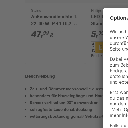
Steinel
Philips
Außenwandleuchte 'L
LED-Leuchtmitte
22' 60 W IP 44 16,2 x
Standardform ma
8,1 x 28 cm
E27 7 W 806 lm
47
,
5
,
99
99
€
€
warmweiß
Produktdatenblatt
Beschreibung
Zeit- und Dämmerungsschwelle einstellbar
besonders für Hauseingänge und Hausfronten geei
Sensor vertikal um 90° schwenkbar
schlagfeste Leuchtenabdeckung
witterungsbeständig gemäß Schutzart IP 44