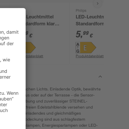
Philips
Philips
LED-Leuchtmittel
LED-Leuchtmittel
Standardform klar
Standardform matt
E27 7 W 806 lm
E27 7 W 806 lm
5
,
5
,
99
99
€
€
warmweiß
neutralweiß
Produktdatenblatt
Produktdatenblatt
lt des automatischen Lichts. Einladende Optik, bewährte
neben dem Haus oder auf der Terrasse - die Sensor-
t klarer Formgebung und zuverlässiger STEINEL-
 mit einer rostfreien Edelstahlblende versehen und
m Chassis ein einladendes und gleichmäßiges
 und Leuchtenabdeckung sind aus schlagfestem
Fassung für Glühlampen, Energiesparlampen oder LED-