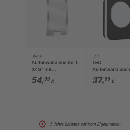
Steinel
Eglo
Außenwandleuchte 'L
LED-
22 S ' mit
Außenwandleuch
Bewegungssensor 60
'Madriz' 3,6 W 7
54
,
37
,
99
99
€
€
W IP 44 16,2 x 28,6
warmweiß IP 44 
cm
23 x 19 cm
5 Jahre Garantie auf toom Eigenmarken