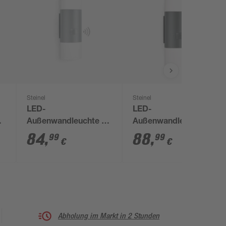
Steinel
Steinel
LED-
LED-
Außenwandleuchte 'L
Außenwandleuchte 'L
m
910 S ' 9,8 W 797 lm
910 S ' mit
84
,
88
,
99
99
€
€
5
warmweiß IP 44 8 x
Bewegungssensor 9,8
23,5 cm
W 797 lm warmweiß
IP 44 8 x 23,5 cm
Abholung im Markt in 2 Stunden