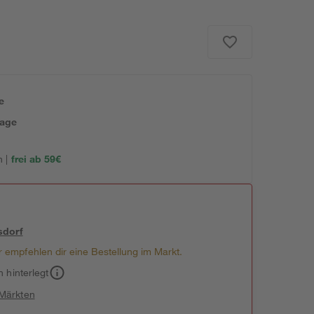
e
tage
 |
frei ab 59€
sdorf
 empfehlen dir eine Bestellung im Markt.
h hinterlegt
 Märkten