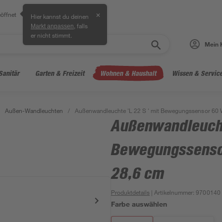
öffnet
✕
Hier kannst du deinen
, falls
Markt anpassen
er nicht stimmt.
Mein 
Sanitär
Garten & Freizeit
Wohnen & Haushalt
Wissen & Servic
Außen-Wandleuchten
/
Außenwandleuchte 'L 22 S ' mit Bewegungssensor 60 W
Außenwandleuchte
Bewegungssensor
28,6 cm
Produktdetails
| Artikelnummer
:
9700140
Farbe auswählen