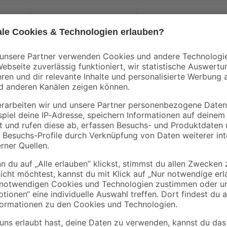
B1
Philips
l
LED-Leuchtmittelset
LED-Leuchtmittel
tt
Tropfen matt E27 8,6
'Classic'
W 806 lm warmweiß 2
Standardform matt
5
,
5
,
99
99
€
€
Stück
E27 7 W 806 lm
tageslichtweiß
Produktdatenblatt
Produktdatenblatt
Der preiswerte Einstieg in die We
Technik: Ob im Eingangsbereich, 
gnet
Außenleuchte 'L 22 S' punktet mi
Sensortechnologie. Die Leuchte ist
verbreitet dank lichtdurchlässige
Ambientelicht. Praktisch: Sensor
Polycarbonat gefertigt. Mit E27-