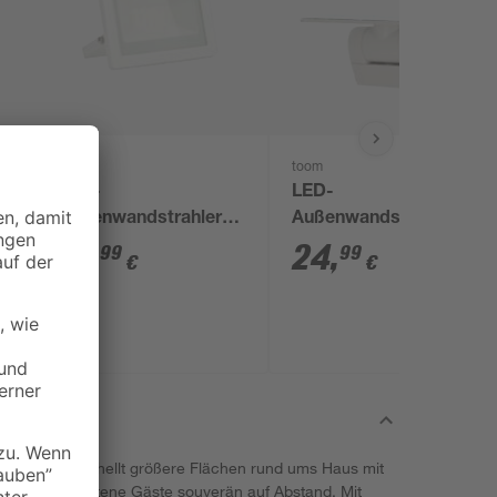
toom
toom
LED-
LED-
Außenwandstrahler
Außenwandstrahler
1450 lm
'Seattle' 20 W 1600 lm
13
,
24
,
99
99
€
€
tageslichtweiß IP 65
warmweiß IP 44 17 x
iß
13,4 x 9,8 cm
16,5 x 14 cm
r 'LS 150 S' erhellt größere Flächen rund ums Haus mit
nd hält ungebetene Gäste souverän auf Abstand. Mit