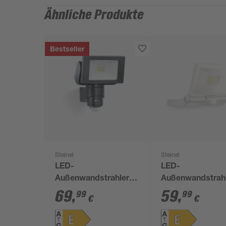
Ähnliche Produkte
Bestseller
Steinel
Steinel
LED-
LED-
Außenwandstrahler
Außenwandstrah
'LS 150/LS 300' mit
'XLED ONE ' mit
69
,
59
,
99
99
€
€
Bewegungssensor
Bewegungssens
14,7 W 1375 lm
18,6 W 2050 lm