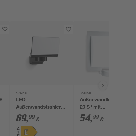
Steinel
Steinel
S
LED-
Außenwandleuchte 'L
 x
Außenwandstrahler
20 S ' mit
'XLED home 2' 13,7 W
Bewegungssensor 60
69
,
54
,
99
99
€
€
1550 lm warmweiß IP
W IP 44 23 x 25 cm
44 18 x 18,1 cm