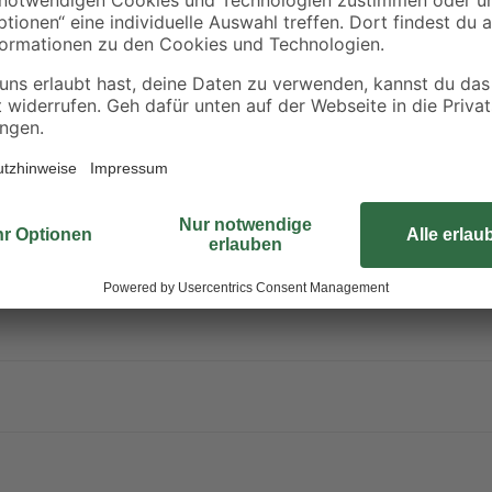
seinem integrierten Infrarot-Sensor
und präsentiert sich dabei mit ei
 wie UV-beständigem Kunststoff
Leistungsverbrauch von nur 14,7 W 
5h/Tag)
leuchtendes Vorbild. Das angenehm
Umgebung ein und sorgt für ein st
Aluminium-Strahlerkopf ist in den