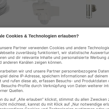
toom
toom
ektro-
LED-
LED-
Außenwandstrahler
Außenwandleuchte
 50
'Seattle' mit
'Montana' mit
29
,
39
,
99
99
€
€
Bewegungssensor 20
Bewegungssensor
W 1600 lm warmweiß
100 lm tageslichtwe
IP 44 17 x 16,5 x 18,3
IP 44 Ø 7,5 x 37 cm
cm
Der kraftvolle Sensor-LED-Strahle
en 14,7 W
einer Lichtleistung von 1486 lm u
e