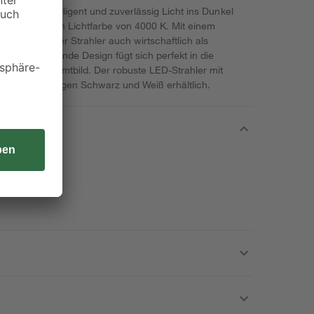
 bringt er intelligent und zuverlässig Licht ins Dunkel
ner angenehmen Lichtfarbe von 4000 K. Mit einem
zeigt sich der Strahler auch wirtschaftlich als
 zurückhaltende Design fügt sich perfekt in die
immiges Gesamtbild. Der robuste LED-Strahler mit
 Farbausführungen Schwarz und Weiß erhältlich.