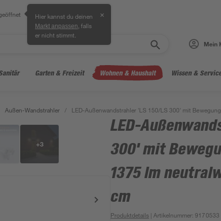
geöffnet
✕
Hier kannst du deinen
, falls
Markt anpassen
er nicht stimmt.
Mein 
Sanitär
Garten & Freizeit
Wohnen & Haushalt
Wissen & Servic
Außen-Wandstrahler
/
LED-Außenwandstrahler 'LS 150/LS 300' mit Bewegungs
LED-Außenwandst
+
3
300' mit Bewegu
1375 lm neutralw
cm
Produktdetails
| Artikelnummer
:
9170533