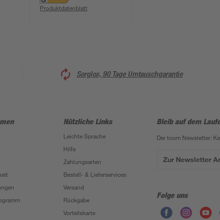
22,9
warmweiß IP 44 22,9
Produktdatenblatt
x 19,5 cm
Sorglos, 90 Tage Umtauschgarantie
hmen
Nützliche Links
Bleib auf dem Lauf
Leichte Sprache
Der toom Newsletter: K
Hilfe
Zur Newsletter 
Zahlungsarten
eit
Bestell- & Lieferservices
ungen
Versand
Folge uns
Programm
Rückgabe
Vorteilskarte