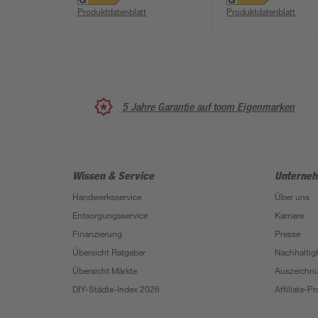
neutralweiß IP 44 15,5
warmweiß IP 44 
Produktdatenblatt
Produktdatenblatt
x 21 cm
x 19,5 cm
5 Jahre Garantie auf toom Eigenmarken
Wissen & Service
Unterne
Handwerksservice
Über uns
Entsorgungsservice
Karriere
Finanzierung
Presse
Übersicht Ratgeber
Nachhaltigk
Übersicht Märkte
Auszeichn
DIY-Städte-Index 2026
Affiliate-