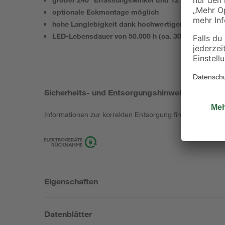
optionale Eckmontage möglich
hohe Langlebigkeit dank hochwertiger Materialien
LED-Lebensdauer von 50.000 h (ca. 30 Jahre bei 4,
Sicherheits- und Entsorgungshinweise
Informationen zur korrekten Entsorgung findest du
hier
.
Eigenschaften
Datenblätter