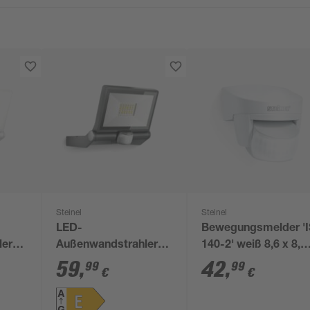
Steinel
Steinel
LED-
Bewegungsmelder 'I
ler
Außenwandstrahler
140-2' weiß 8,6 x 8,2
'XLED ONE ' mit
9,9 cm
59
,
42
,
99
99
€
€
or
Bewegungssensor
18,6 W 2050 lm