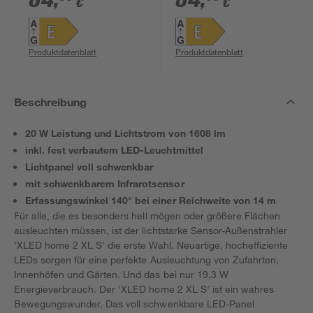
84
,
84
,
€
€
Bewegungssensor
Bewegungssensor
13,7 W 1550 lm
13,7 W 1550 lm
warmweiß IP 44 18 x
warmweiß IP 44 18 x
Produktdatenblatt
Produktdatenblatt
21,8 cm
21,8 cm
Beschreibung
20 W Leistung und Lichtstrom von 1608 lm
inkl. fest verbautem LED-Leuchtmittel
Lichtpanel voll schwenkbar
mit schwenkbarem Infrarotsensor
Erfassungswinkel 140° bei einer Reichweite von 14 m
Für alle, die es besonders hell mögen oder größere Flächen
ausleuchten müssen, ist der lichtstarke Sensor-Außenstrahler
'XLED home 2 XL S' die erste Wahl. Neuartige, hocheffiziente
LEDs sorgen für eine perfekte Ausleuchtung von Zufahrten,
Innenhöfen und Gärten. Und das bei nur 19,3 W
Energieverbrauch. Der 'XLED home 2 XL S' ist ein wahres
Bewegungswunder. Das voll schwenkbare LED-Panel