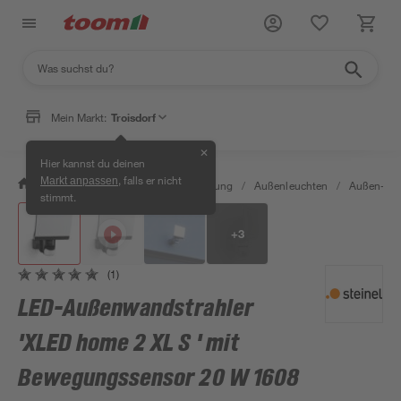
Mein Markt:
Troisdorf
✕
Hier kannst du deinen
, falls er nicht
Markt anpassen
/
Wohnen & Haushalt
/
Beleuchtung
/
Außenleuchten
/
Außen-Wan
stimmt.
+
3
(1)
LED-Außenwandstrahler
'XLED home 2 XL S ' mit
Bewegungssensor 20 W 1608