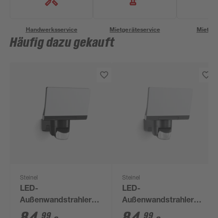
Handwerksservice
Mietgeräteservice
Miettra
Häufig dazu gekauft
Steinel
Steinel
LED-
LED-
Außenwandstrahler
Außenwandstrahler
'XLED home 2' mit
'XLED home 2' mit
99
99