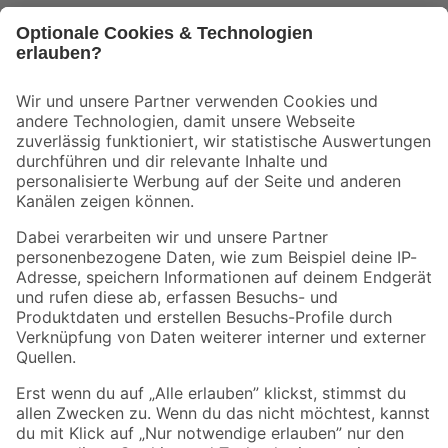
Bleib auf dem Laufenden mit unserem Newsletter
Der toom Newsletter: Keine Angebote und Aktionen mehr verpassen!
Zur Newsletter Anmeldung
Folge uns
Zahlungsarten
Versandarten
Sicher einkaufen
Jetzt die toom-App herunterladen