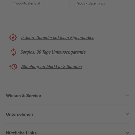
Produktdatenblatt
Produktdatenblatt
neutralweiß IP 44 18 x
24 cm
5 Jahre Garantie auf toom Eigenmarken
Sorglos, 90 Tage Umtauschgarantie
Abholung im Markt in 2 Stunden
Wissen & Service
Unternehmen
Nützliche Links