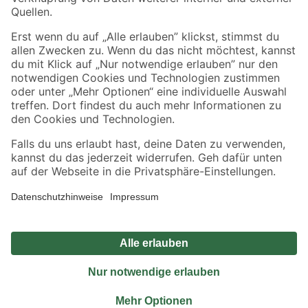
Sicher einkaufen
Jetzt die toom-App herunterladen
Alle Preisangaben in EUR inkl. gesetzl. MwSt.. Die dargestellten Angebote sind unter
Umständen nicht in allen Märkten verfügbar. Die angegebenen Verfügbarkeiten beziehen
sich auf den unter "Mein Markt" ausgewählten toom Baumarkt. Alle Angebote und
Produkte nur solange der Vorrat reicht.
*Paketversand ab 59 € versandkostenfrei, gilt nicht für Artikel mit Speditionsversand, hier
fallen zusätzliche Versandkosten an.
Datenschutz
Privatsphäre
Impressum
AGB
Nutzungsbedingungen
Widerrufsrecht
Vertrag widerrufen
Barrierefreiheit
© 2026 toom Baumarkt GmbH