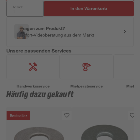
Anzahl:
In den Warenkorb
Fragen zum Produkt?
Sofort-Videoberatung aus dem Markt
Unsere passenden Services
Handwerksservice
Mietgeräteservice
Miettra
Häufig dazu gekauft
Bestseller