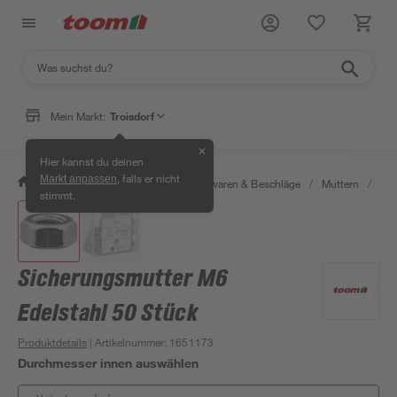
Mein Markt:
Troisdorf
✕
Hier kannst du deinen
, falls er nicht
Markt anpassen
/
Werkstatt & Maschinen
/
Eisenwaren & Beschläge
/
Muttern
/
Sic
stimmt.
Sicherungsmutter M6
Edelstahl 50 Stück
Produktdetails
| Artikelnummer
:
1651173
Durchmesser innen auswählen