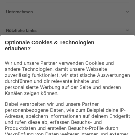
Unternehmen
Nützliche Links
Bleib auf dem Laufenden mit unserem Newsletter
Der toom Newsletter: Keine Angebote und Aktionen mehr verpassen!
Zur Newsletter Anmeldung
Folge uns
Zahlungsarten
Versandarten