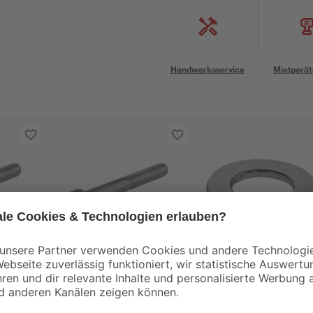
Handwerksservice
Mietgerät
toom
en M5
Zylinderschrauben M5
toom Scheiben