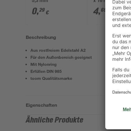
5,3 mm
x 16 mm A2-70 
912 6 Stück
0
,
4
,
29
69
€
€
Beschreibung
Aus rostfreiem Edelstahl A2
Für den Außenbereich geeignet
Mit Nylonring
Erfüllen DIN 985
toom Qualitätsmarke
Eigenschaften
Ähnliche Produkte