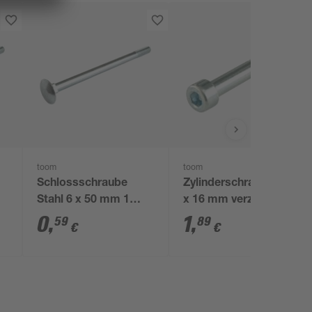
toom
toom
Schlossschraube
Zylinderschrauben M6
Stahl 6 x 50 mm 1
x 16 mm verzinkt, 6
Stück
Stück
0
,
1
,
59
89
€
€