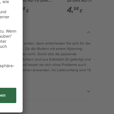
16 mm A2-70 DIN
20 mm A2-70 DIN
7991 6 Stück
7991 6 Stück
4
,
4
,
39
59
€
€
s fest halten wollen, dann entscheiden Sie sich für die
ualitätsmarke. Da die Muttern mit einem Nylonring
t bei Vibrationen nicht. Somit sitzt die passende
 fest. Die Muttern sind aus Edelstahl A2 gefertigt und
Dementsprechend lassen sie sich ohne Probleme auch
er in Nassbereichen anwenden. Im Lieferumfang sind 16