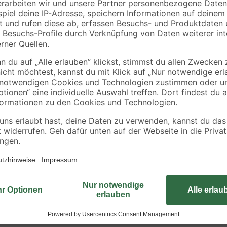
DIN
x 20 mm 6 Stück
Edelstahl A2 M5 5,3
mm 10 Stück
4
,
3
,
89
79
€
€
Wenn Sie eine Verbindung besonder
Sicherungsmuttern unserer toom Q
versehen sind, lösen sie sich selbs
Schraube mit M3-Gewinde besonders
somit sehr korrosionsbeständig. 
bei Projekten im Außenbereich od
Stück enthalten.