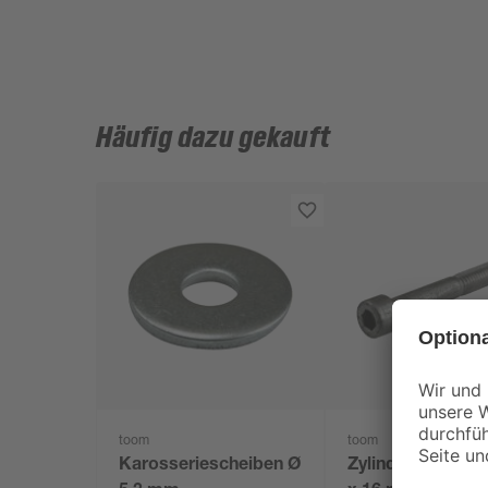
Häufig dazu gekauft
toom
toom
Karosseriescheiben Ø
Zylinderschraub