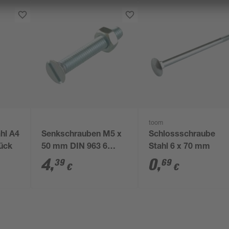
toom
hl A4
Senkschrauben M5 x
Schlossschraube
ück
50 mm DIN 963 6
Stahl 6 x 70 mm
Stück
4
,
0
,
39
69
€
€