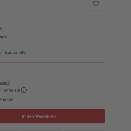
e
tage
 |
frei ab 59€
sdorf
h hinterlegt
 Märkten
In den Warenkorb