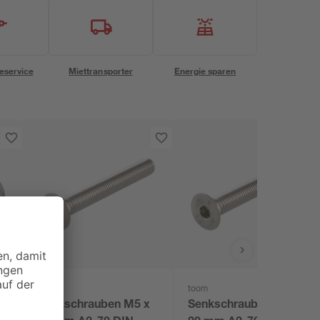
eservice
Miettransporter
Energie sparen
toom
toom
Senkschrauben M5 x
Senkschrauben M5 x