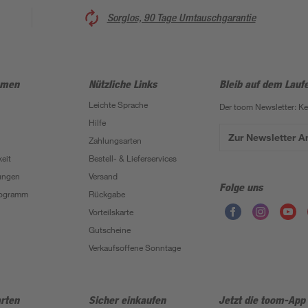
Sorglos, 90 Tage Umtauschgarantie
hmen
Nützliche Links
Bleib auf dem Lauf
Leichte Sprache
Der toom Newsletter: K
Hilfe
Zur Newsletter 
Zahlungsarten
eit
Bestell- & Lieferservices
ungen
Versand
Folge uns
Programm
Rückgabe
Vorteilskarte
Gutscheine
Verkaufsoffene Sonntage
rten
Sicher einkaufen
Jetzt die toom-App