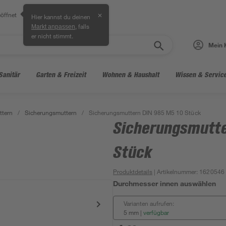
öffnet
✕
Hier kannst du deinen
, falls
Markt anpassen
er nicht stimmt.
Mein 
Sanitär
Garten & Freizeit
Wohnen & Haushalt
Wissen & Servic
ttern
/
Sicherungsmuttern
/
Sicherungsmuttern DIN 985 M5 10 Stück
Sicherungsmutte
Stück
Produktdetails
| Artikelnummer
:
1620546
Durchmesser innen auswählen
Varianten aufrufen:
5 mm
|
verfügbar