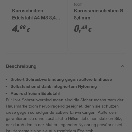
toom
Karoscheiben
Karosseriescheiben Ø
Edelstahl A4 M8 8,4
8,4 mm
mm 4 Stück
4
,
0
,
99
49
€
€
Beschreibung
Sichert Schraubverbindung gegen äußere Einflüsse
Selbstsichernd dank integriertem Nylonring
Aus rostfreiem Edelstahl
Für Ihre Schraubverbindungen sind die Sicherungsmuttern der
Hausmarke toom hervorragend geeignet, denn sie schützen
diese gegen schädigende äußere Einwirkungen. Außerdem
garantieren sie ohne zusätzliche Hilfsmittel einen stabilen Sitz,
der durch den in der Mutter liegenden Nylonring gewährleistet
ist. Hergestellt sind sie aus rostfreiem Edelstahl.