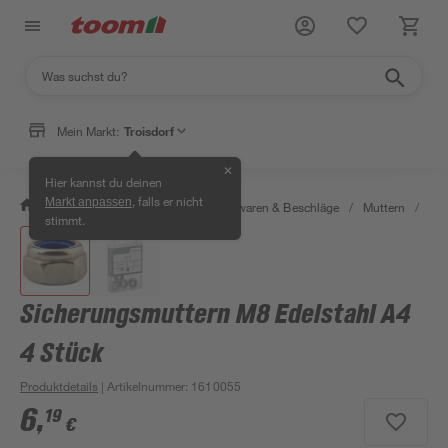
Mein Markt:
Troisdorf
✕
Hier kannst du deinen
, falls er nicht
Markt anpassen
/
Werkstatt & Maschinen
/
Eisenwaren & Beschläge
/
Muttern
/
Sic
stimmt.
Sicherungsmuttern M8 Edelstahl A4
4 Stück
Produktdetails
| Artikelnummer
:
1610055
6
,
19
€