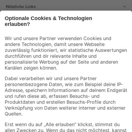
Nützliche Links
Bleib auf dem Laufenden mit unserem Newsletter
Der toom Newsletter: Keine Angebote und Aktionen mehr verpassen!
Zur Newsletter Anmeldung
Folge uns
Zahlungsarten
Versandarten
Sicher einkaufen