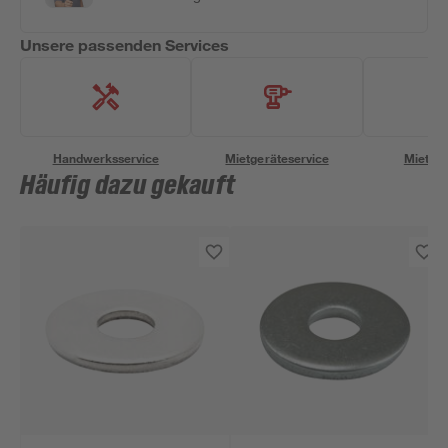
Unsere passenden Services
Handwerksservice
Mietgeräteservice
Miettra
Häufig dazu gekauft