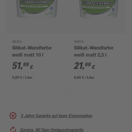
Vectra
Vectra
Silikat-Wandfarbe
Silikat-Wandfarbe
weiß matt 10 l
weiß matt 2,5 l
51
,
21
,
99
99
€
€
5,20 € / Liter
8,80 € / Liter
5 Jahre Garantie auf toom Eigenmarken
Sorglos, 90 Tage Umtauschgarantie