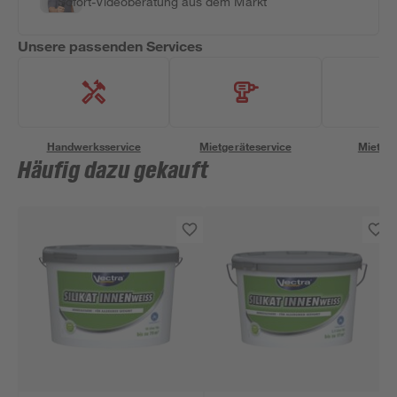
Sofort-Videoberatung aus dem Markt
Unsere passenden Services
Handwerksservice
Mietgeräteservice
Miettra
Häufig dazu gekauft