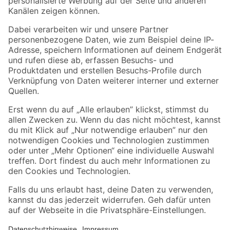
Folge uns
Zahlungsarten
Versandarten
Sicher einkaufen
Jetzt die toom-App herunterladen
Alle Preisangaben in EUR inkl. gesetzl. MwSt.. Die dargestellten Angebote sind unter
Umständen nicht in allen Märkten verfügbar. Die angegebenen Verfügbarkeiten beziehen
sich auf den unter "Mein Markt" ausgewählten toom Baumarkt. Alle Angebote und
Produkte nur solange der Vorrat reicht.