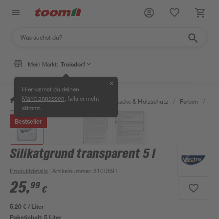
Mein Markt:
Troisdorf
✕
Hier kannst du deinen
, falls er nicht
Markt anpassen
/
Bauen & Renovieren
/
Farben, Lacke & Holzschutz
/
Farben
/
Wa
stimmt.
Bestseller
Silikatgrund transparent 5 l
Produktdetails
| Artikelnummer
:
8100691
25
,
99
€
5,20 € / Liter
Paketinhalt:
5 Liter