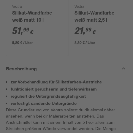
Vectra
Vectra
Silikat-Wandfarbe
Silikat-Wandfarbe
weiß matt 10 l
weiß matt 2,5 l
51
,
21
,
99
99
€
€
5,20 € / Liter
8,80 € / Liter
Beschreibung
zur Vorbehandlung für Silikatfarben-Anstriche
funktioniert geruchsarm und tiefenwirksam
reguliert die Untergrundsaugfähigkeit
verfestigt sandende Untergründe
Diese Grundierung von Vectra solltest du dir einmal näher
ansehen, wenn bei dir Malerarbeiten anstehen. Das
Anstrichmittel kann mit einem Inhalt von 5 l vor allem zum
Streichen größerer Wände verwendet werden. Die Menge