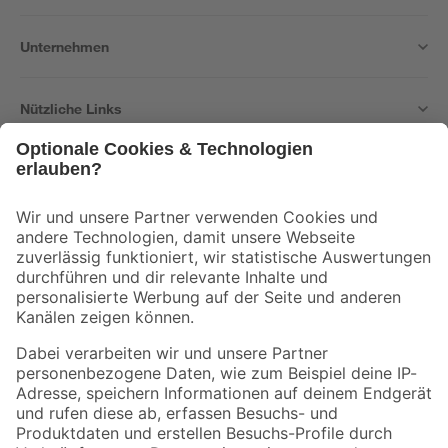
Unternehmen
Nützliche Links
Bleib auf dem Laufenden mit unserem Newsletter
Der toom Newsletter: Keine Angebote und Aktionen mehr verpassen!
Zur Newsletter Anmeldung
Folge uns
Zahlungsarten
Versandarten