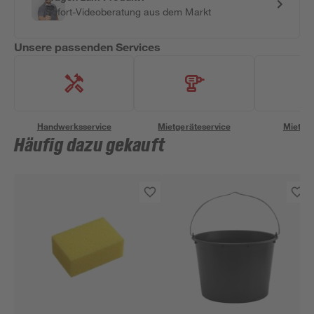
Sofort-Videoberatung aus dem Markt
Unsere passenden Services
Handwerksservice
Mietgeräteservice
Miettra
Häufig dazu gekauft