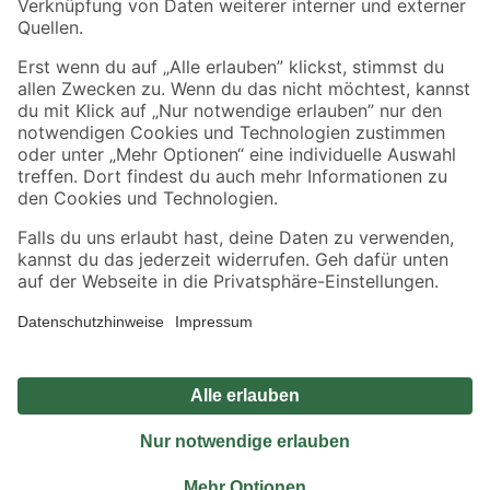
Sicher einkaufen
Jetzt die toom-App herunterladen
Alle Preisangaben in EUR inkl. gesetzl. MwSt.. Die dargestellten Angebote sind unter
Umständen nicht in allen Märkten verfügbar. Die angegebenen Verfügbarkeiten beziehen
sich auf den unter "Mein Markt" ausgewählten toom Baumarkt. Alle Angebote und
Produkte nur solange der Vorrat reicht.
*Paketversand ab 59 € versandkostenfrei, gilt nicht für Artikel mit Speditionsversand, hier
fallen zusätzliche Versandkosten an.
Datenschutz
Privatsphäre
Impressum
AGB
Nutzungsbedingungen
Widerrufsrecht
Vertrag widerrufen
Barrierefreiheit