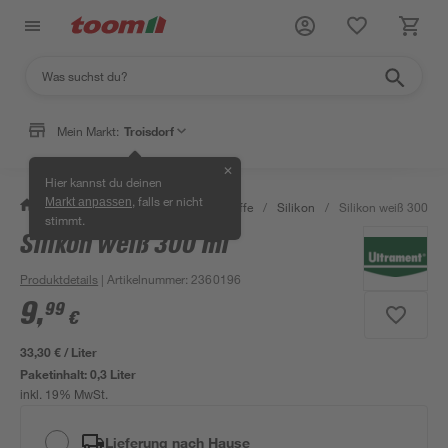
Mein Markt:
Troisdorf
✕
Hier kannst du deinen
, falls er nicht
Markt anpassen
/
Bauen & Renovieren
/
Dichtstoffe
/
Silikon
/
Silikon weiß 300 ml
stimmt.
Silikon weiß 300 ml
Produktdetails
| Artikelnummer
:
2360196
9
,
99
€
33,30 € / Liter
Paketinhalt:
0,3 Liter
inkl. 19% MwSt.
Lieferung nach Hause