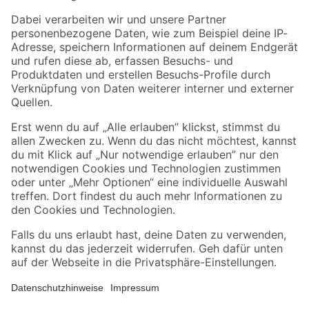
Zahlungsarten
Versandarten
Sicher einkaufen
Jetzt die toom-App herunterladen
Alle Preisangaben in EUR inkl. gesetzl. MwSt.. Die dargestellten Angebote sind unter
Umständen nicht in allen Märkten verfügbar. Die angegebenen Verfügbarkeiten beziehen
sich auf den unter "Mein Markt" ausgewählten toom Baumarkt. Alle Angebote und
Produkte nur solange der Vorrat reicht.
*Paketversand ab 59 € versandkostenfrei, gilt nicht für Artikel mit Speditionsversand, hier
fallen zusätzliche Versandkosten an.