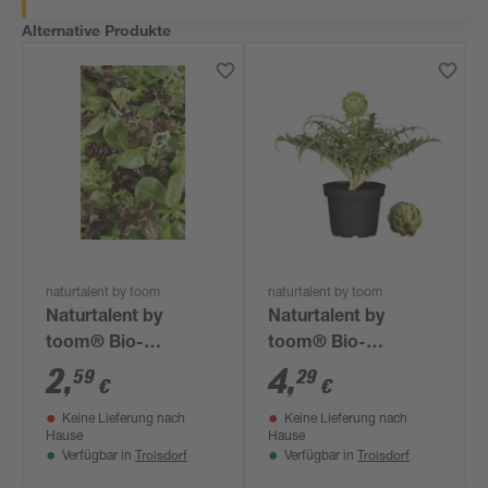
Alternative Produkte
naturtalent by toom
naturtalent by toom
Naturtalent by
Naturtalent by
toom® Bio-
toom® Bio-
Pflücksalat, 13 cm
Gemüseraritäten
2
,
4
,
59
29
€
€
Topf
verschiedene Sorten
Keine Lieferung nach
Keine Lieferung nach
12 cm Topf
Hause
Hause
Troisdorf
Troisdorf
Verfügbar in
Verfügbar in