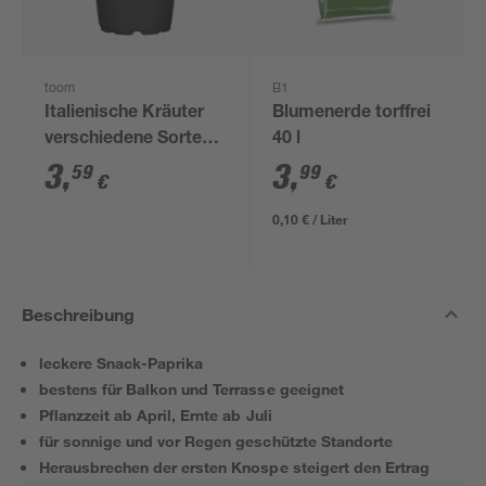
toom
B1
Italienische Kräuter
Blumenerde torffrei
verschiedene Sorten
40 l
14 cm Topf
3
,
3
,
59
99
€
€
0,10 € / Liter
Beschreibung
leckere Snack-Paprika
bestens für Balkon und Terrasse geeignet
Pflanzzeit ab April, Ernte ab Juli
für sonnige und vor Regen geschützte Standorte
Herausbrechen der ersten Knospe steigert den Ertrag