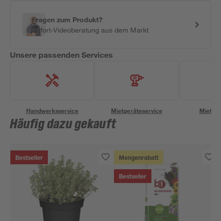
Fragen zum Produkt?
Sofort-Videoberatung aus dem Markt
Unsere passenden Services
Handwerksservice
Mietgeräteservice
Miettra
Häufig dazu gekauft
Bestseller
Mengenrabatt
Bestseller