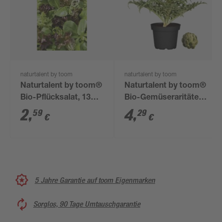
naturtalent by toom
naturtalent by toom
Naturtalent by toom®
Naturtalent by toom®
Bio-Pflücksalat, 13
Bio-Gemüseraritäten
cm Topf
verschiedene Sorten
2
,
4
,
59
29
€
€
12 cm Topf
5 Jahre Garantie auf toom Eigenmarken
Sorglos, 90 Tage Umtauschgarantie