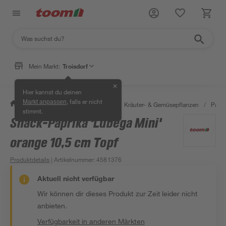
Mein Markt:
Troisdorf
✕
Hier kannst du deinen
, falls er nicht
Markt anpassen
/
Garten & Freizeit
/
Pflanzen
/
Kräuter- & Gemüsepflanzen
/
Papri
stimmt.
Snack-Paprika 'Lubega Mini'
orange 10,5 cm Topf
Produktdetails
| Artikelnummer
:
4581376
Aktuell nicht verfügbar
Wir können dir dieses Produkt zur Zeit leider nicht
anbieten.
Verfügbarkeit in anderen Märkten