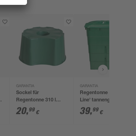
GARANTIA
GARANTIA
Sockel für
Regentonne 'Basic-
Regentonne 310 l
Line' tannengrün 300 l
tannengrün
mit Hahn
20
,
39
,
99
99
€
€