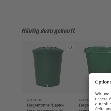
Häufig dazu gekauft
GARANTIA
GARANTIA
Regentonne 'Basic-
Regentonne