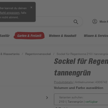
✕
ier kannst du deinen
, falls
Markt anpassen
r nicht stimmt.
Mein 
Sanitär
Garten & Freizeit
Wohnen & Haushalt
Wissen & Servic
 & Wassertanks
/
Regentonnensockel
/
Sockel für Regentonne 210 l tannengrü
Sockel für Regen
tannengrün
Produktdetails
| Artikelnummer
:
4306742
Volumen und Farbe auswählen
Varianten aufrufen:
210 l | Tannengrün
|
verfügbar