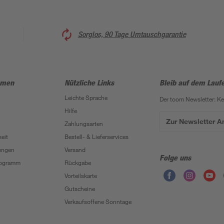
Sorglos, 90 Tage Umtauschgarantie
hmen
Nützliche Links
Bleib auf dem Lauf
Leichte Sprache
Der toom Newsletter: K
Hilfe
Zur Newsletter 
Zahlungsarten
eit
Bestell- & Lieferservices
ungen
Versand
Folge uns
Programm
Rückgabe
Vorteilskarte
Gutscheine
Verkaufsoffene Sonntage