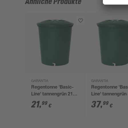
Ähnliche Produkte
GARANTIA
GARANTIA
Regentonne 'Basic-
Regentonne 'Bas
Line' tannengrün 210 l
Line' tannengrün 
mit Hahn
mit Hahn
21
,
37
,
99
99
€
€