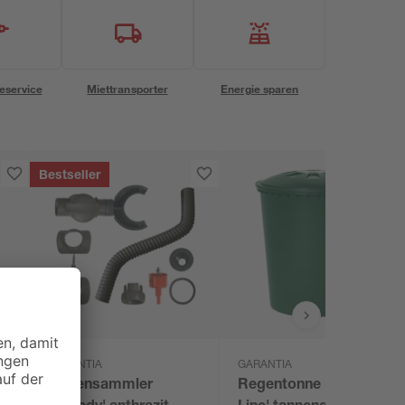
eservice
Miettransporter
Energie sparen
Bestseller
GARANTIA
GARANTIA
Regensammler
Regentonne 'Basic-