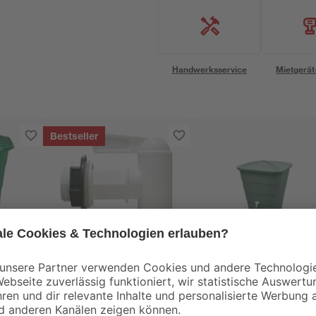
Handwerksservice
Mietgerät
Bestseller
GARANTIA
GARANTIA
Universal-
Regentonne 'Ibiza'