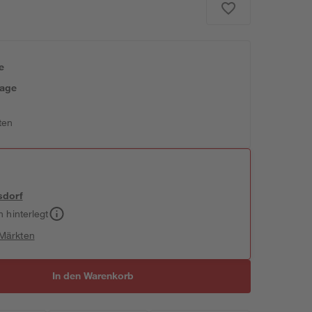
e
tage
ten
sdorf
h hinterlegt
 Märkten
In den Warenkorb