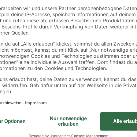
 mit
Auslaufhahn weiß 3/4"
eckig grün inklusive
Deckel und Hahn 300
5
,
39
,
49
99
€
€
Wenn Sie Ihre Regentonne erhöht 
ahn
entnehmen zu können, ist dieser U
witterungsbeständigem und stabile
Sicherheitsgründen ausschließlic
Der Unterstand ist in verschiedene
unterscheiden und daher für Tonn