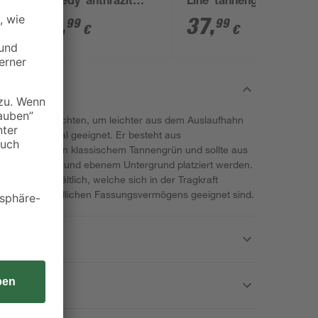
'Speedy' anthrazit
Line' tannengrün 310 l
 l
inkl. Zubehör
mit Hahn
37
,
37
,
99
99
€
€
aufstellen möchten, um leichter aus dem Auslaufhahn
nterstand ideal geeignet. Er besteht aus
m Kunststoff in klassischem Tannengrün und sollte aus
h auf sicherem und ebenem Untergrund platziert werden.
n Größen erhältlich, welche sich in der Tragkraft
en unterschiedlichen Fassungsvermögens geeignet sind.