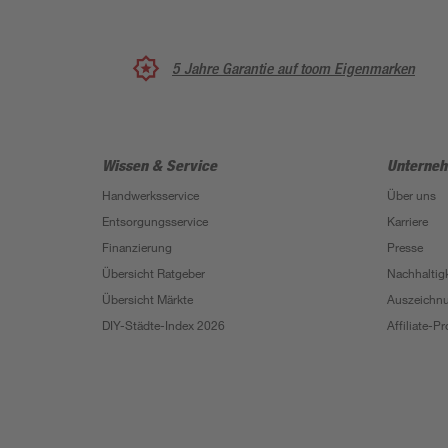
5 Jahre Garantie auf toom Eigenmarken
Wissen & Service
Unterne
Handwerksservice
Über uns
Entsorgungsservice
Karriere
Finanzierung
Presse
Übersicht Ratgeber
Nachhaltigk
Übersicht Märkte
Auszeichn
DIY-Städte-Index 2026
Affiliate-