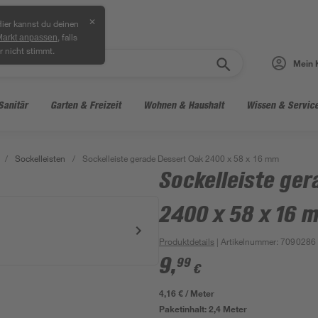
✕
ier kannst du deinen
, falls
Markt anpassen
r nicht stimmt.
Mein 
Sanitär
Garten & Freizeit
Wohnen & Haushalt
Wissen & Servic
/
Sockelleisten
/
Sockelleiste gerade Dessert Oak 2400 x 58 x 16 mm
Sockelleiste ger
2400 x 58 x 16 
Produktdetails
| Artikelnummer
:
7090286
9
,
99
€
4,16 € / Meter
Paketinhalt:
2,4 Meter