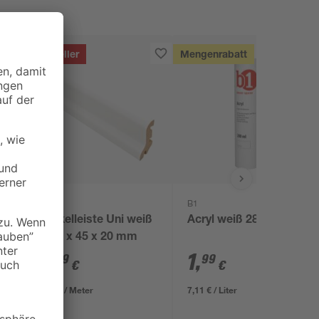
Bestseller
Mengenrabatt
B1
B1
Sockelleiste Uni weiß
Acryl weiß 280 ml
2400 x 45 x 20 mm
7
,
1
,
99
99
€
€
3,33 € / Meter
7,11 € / Liter