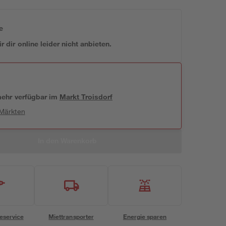
e
 dir online leider nicht anbieten.
 mehr verfügbar
im
Markt
Troisdorf
 Märkten
In den Warenkorb
eservice
Miettransporter
Energie sparen