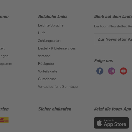
hmen
Nützliche Links
Bleib auf dem Lauf
Leichte Sprache
Der toom Newsletter: K
Hilfe
Zur Newsletter 
Zahlungsarten
eit
Bestell- & Lieferservices
ungen
Versand
Folge uns
Programm
Rückgabe
Vorteilskarte
Gutscheine
Verkaufsoffene Sonntage
rten
Sicher einkaufen
Jetzt die toom-App