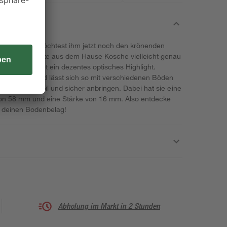
erlegt und möchtest ihm jetzt noch den krönenden
ese Sockelleiste aus dem Hause Kosche vielleicht genau
sert Oka bietet ein dezentes optisches Highlight.
MDF-Platte und lässt sich so mit verschiedenen Böden
pmontage stabil und sicher anbringen. Dabei hat sie eine
n 58 mm und eine Stärke von 16 mm. Also entdecke
r deinen Bodenbelag!
Abholung im Markt in 2 Stunden