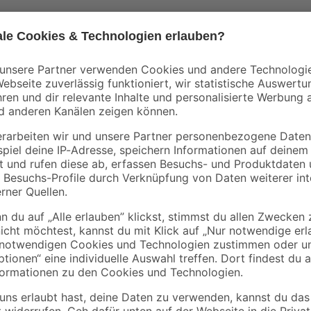
Kosche
Kosche
line'
Außenecke 'Topline'
Montageclips für
 16
weiß 16 x 58 mm 2
Sockelleisten 6 x 2,1
Stück
cm, 20 Stück
4
,
7
,
99
69
€
€