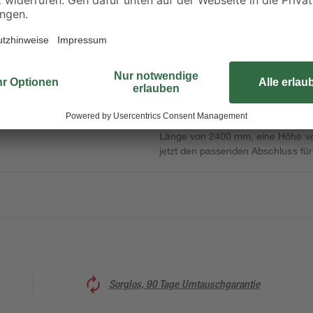
Du hast einen neuen Bodenbelag v
Abschluss verpassen? Dann ist di
das Richtige für dich. Ihr Dekor De
Außerdem besteht die Leiste aus 
kombinieren. Du kannst sie via Cli
Länge von 2400 mm, eine Höhe vo
jetzt den passenden Abschluss fü
Sorglos, 90 Tage Umtauschgarantie