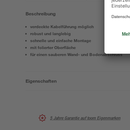
Beschreibung
verdeckte Kabelführung möglich
robust und langlebig
schnelle und einfache Montage
mit folierter Oberfläche
für einen sauberen Wand- und Bodenabschluss
Eigenschaften
5 Jahre Garantie auf toom Eigenmarken