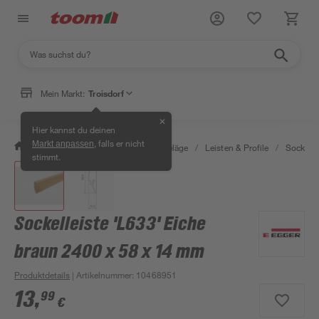
Mein Markt:
Troisdorf
✕
Hier kannst du deinen
, falls er nicht
Markt anpassen
/
Bauen & Renovieren
/
Bodenbeläge
/
Leisten & Profile
/
Sockelle
stimmt.
Sockelleiste 'L633' Eiche
braun 2400 x 58 x 14 mm
Produktdetails
| Artikelnummer
:
10468951
13
,
99
€