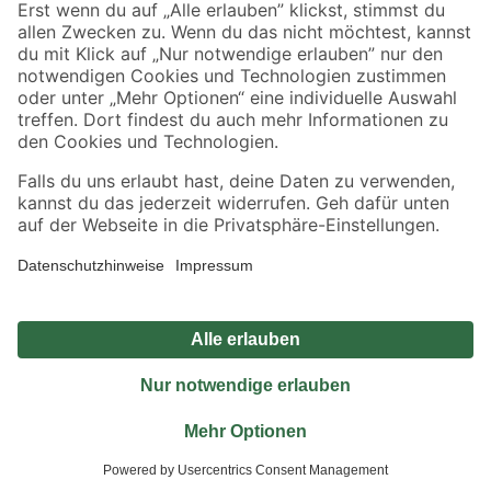
Sicher einkaufen
Jetzt die toom-App herunterladen
Alle Preisangaben in EUR inkl. gesetzl. MwSt.. Die dargestellten Angebote sind unter
Umständen nicht in allen Märkten verfügbar. Die angegebenen Verfügbarkeiten beziehen
sich auf den unter "Mein Markt" ausgewählten toom Baumarkt. Alle Angebote und
Produkte nur solange der Vorrat reicht.
*Paketversand ab 59 € versandkostenfrei, gilt nicht für Artikel mit Speditionsversand, hier
fallen zusätzliche Versandkosten an.
Datenschutz
Privatsphäre
Impressum
AGB
Nutzungsbedingungen
Widerrufsrecht
Vertrag widerrufen
Barrierefreiheit
© 2026 toom Baumarkt GmbH