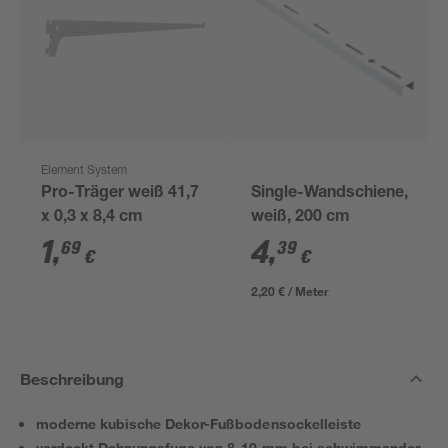
Element System
Pro-Träger weiß 41,7
Single-Wandschiene,
x 0,3 x 8,4 cm
weiß, 200 cm
1
,
4
,
69
39
€
€
2,20 € / Meter
Beschreibung
moderne kubische Dekor-Fußbodensockelleiste
verdeckt Dehnungsfuge von 8-10 mm bei schwimmender