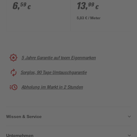
rotbraun 2 Stück
x 14 mm
6
,
13
,
59
99
€
€
5,83 € / Meter
5 Jahre Garantie auf toom Eigenmarken
Sorglos, 90 Tage Umtauschgarantie
Abholung im Markt in 2 Stunden
Wissen & Service
Unternehmen