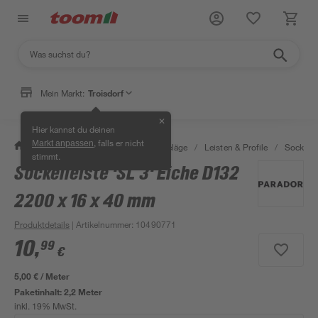
Mein Markt:
Troisdorf
✕
Hier kannst du deinen
, falls er nicht
Markt anpassen
/
Bauen & Renovieren
/
Bodenbeläge
/
Leisten & Profile
/
Sockelle
stimmt.
Sockelleiste 'SL 3' Eiche D132
2200 x 16 x 40 mm
Produktdetails
| Artikelnummer
:
10490771
10
,
99
€
5,00 € / Meter
Paketinhalt:
2,2 Meter
inkl. 19% MwSt.