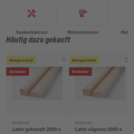
Handwerksservice
Mietgeräteservice
Miettra
Häufig dazu gekauft
Mengenrabatt
Mengenrabatt
Bestseller
Bestseller
binderholz
binderholz
Latte gehobelt 2000 x
Latte sägerau 2000 x