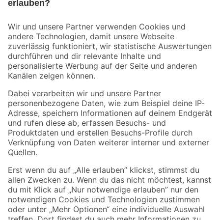
Bleib auf dem Laufenden mit unserem Newsletter
Der toom Newsletter: Keine Angebote und Aktionen mehr verpassen!
Zur Newsletter Anmeldung
Folge uns
Zahlungsarten
Versandarten
Sicher einkaufen
Jetzt die toom-App herunterladen