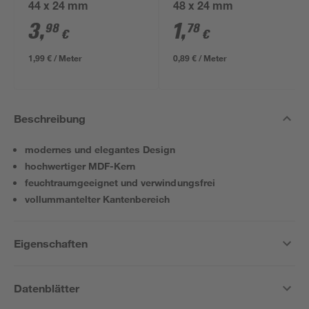
44 x 24 mm
48 x 24 mm
3
,
1
,
98
78
€
€
1,99 € / Meter
0,89 € / Meter
Beschreibung
modernes und elegantes Design
hochwertiger MDF-Kern
feuchtraumgeeignet und verwindungsfrei
vollummantelter Kantenbereich
Eigenschaften
Datenblätter