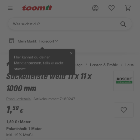
Mein Markt:
Troisdorf
✕
Hier kannst du deinen
, falls er nicht
Markt anpassen
/
Bauen & Renovieren
/
Bodenbeläge
/
Leisten & Profile
/
Leisten f
stimmt.
Sockelleiste weiß 11 x 11 x
1000 mm
Produktdetails
| Artikelnummer
:
7160247
1
,
59
€
1,59 € / Meter
Paketinhalt:
1 Meter
inkl. 19% MwSt.