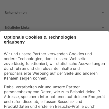
Unternehmen
Nützliche Links
Bleib auf dem Laufenden mit unserem Newsletter
Der toom Newsletter: Keine Angebote und Aktionen mehr verpassen!
Zur Newsletter Anmeldung
Folge uns
Zahlungsarten
Versandarten