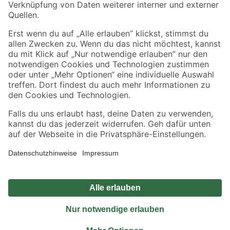
Sicher einkaufen
Jetzt die toom-App herunterladen
Alle Preisangaben in EUR inkl. gesetzl. MwSt.. Die dargestellten Angebote sind unter
Umständen nicht in allen Märkten verfügbar. Die angegebenen Verfügbarkeiten beziehen
sich auf den unter "Mein Markt" ausgewählten toom Baumarkt. Alle Angebote und
Produkte nur solange der Vorrat reicht.
*Paketversand ab 59 € versandkostenfrei, gilt nicht für Artikel mit Speditionsversand, hier
fallen zusätzliche Versandkosten an.
Datenschutz
Privatsphäre
Impressum
AGB
Nutzungsbedingungen
Widerrufsrecht
Vertrag widerrufen
Barrierefreiheit