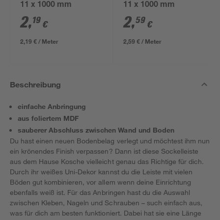
11 x 1000 mm
11 x 1000 mm
2
,
2
,
19
59
€
€
2,19 € / Meter
2,59 € / Meter
Beschreibung
einfache Anbringung
aus foliertem MDF
sauberer Abschluss zwischen Wand und Boden
Du hast einen neuen Bodenbelag verlegt und möchtest ihm nun
ein krönendes Finish verpassen? Dann ist diese Sockelleiste
aus dem Hause Kosche vielleicht genau das Richtige für dich.
Durch ihr weißes Uni-Dekor kannst du die Leiste mit vielen
Böden gut kombinieren, vor allem wenn deine Einrichtung
ebenfalls weiß ist. Für das Anbringen hast du die Auswahl
zwischen Kleben, Nageln und Schrauben – such einfach aus,
was für dich am besten funktioniert. Dabei hat sie eine Länge