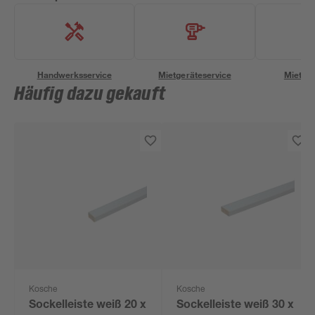
Handwerksservice
Mietgeräteservice
Miettra
Häufig dazu gekauft
Kosche
Kosche
Sockelleiste weiß 20 x
Sockelleiste weiß 30 x