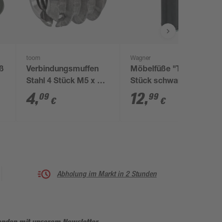
toom
Wagner
uß
Verbindungsmuffen
Möbelfüße "Teno" 4
Stahl 4 Stück M5 x 10
Stück schwarz 10 cm
mm
4
,
12
,
09
99
€
€
Abholung im Markt in 2 Stunden
enden mit unserem Newsletter