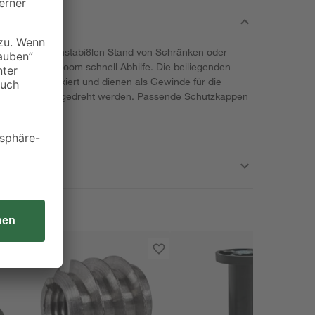
en zu einem instabi8len Stand von Schränken oder
ersteller von toom schnell Abhilfe. Die beiliegenden
öbelstück fixiert und dienen als Gewinde für die
ann einfach eingedreht werden. Passende Schutzkappen
halten.