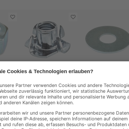
toom
toom
r Ø
Einschlagmutter Stahl
Karosseriescheibe
verzinkt M10
Stahl 30 x 10,5 mm
3
,
0
,
69
33
€
€