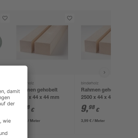
binderholz
binderholz
Rahmen gehobelt
Rahmen gehobelt
2000 x 44 x 44 mm
2500 x 44 x 44 mm
7
,
9
,
98
98
€
€
3,99 € / Meter
3,99 € / Meter