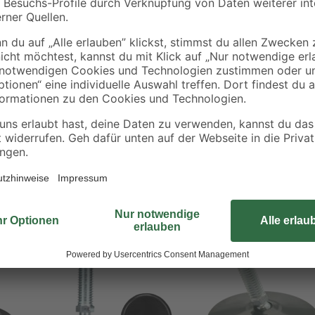
Unebenheiten im Bodenbelag führ
Regalen. Hier schaffen die Sockelv
Einschlagmuttern werden dazu im M
Sockelversteller. Diese können d
sind ebenfalls im Lieferumfang ent