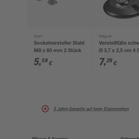
toom
Wagner
Sockelversteller Stahl
Verstellfüße sch
M8 x 60 mm 2 Stück
Ø 3,7 x 2,5 cm 4 
5
,
7
,
59
29
€
€
5 Jahre Garantie auf toom Eigenmarken
Wissen & Service
Unterne