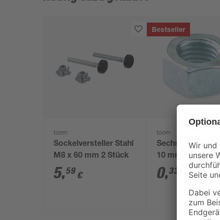
Bestseller
toom
toom
Sockelversteller Stahl
Sechskantmutte
M8 x 60 mm 2 Stück
10 mm
5
,
0
,
59
33
€
€