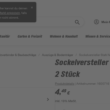
✕
ier kannst du deinen
, falls
Markt anpassen
r nicht stimmt.
Mein 
Sanitär
Garten & Freizeit
Wohnen & Haushalt
Wissen & Servic
lzverbinder & Baubeschläge
/
Auszüge & Bodenträger
/
Sockelversteller Stahl
Sockelverstelle
2 Stück
Produktdetails
| Artikelnummer
:
1600716
4
,
49
€
inkl. 19% MwSt.