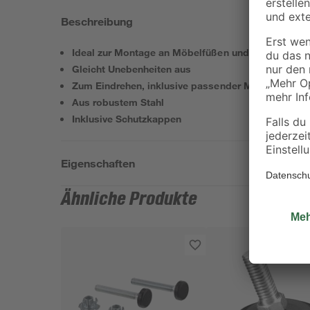
Beschreibung
Ideal zur Montage an Möbelfüßen und -sockeln
Gleicht Unebenheiten aus
Zum Eindrehen, inklusive passender Muttern
Aus robustem Stahl
Inklusive Schutzkappen
Eigenschaften
Ähnliche Produkte