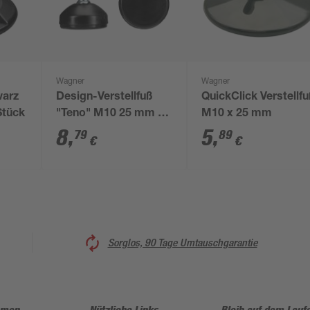
Wagner
Wagner
warz
Design-Verstellfuß
QuickClick Verstellf
Stück
"Teno" M10 25 mm 4
M10 x 25 mm
Stück
8
,
5
,
79
89
€
€
Sorglos, 90 Tage Umtauschgarantie
hmen
Nützliche Links
Bleib auf dem Lauf