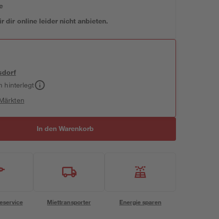
e
 dir online leider nicht anbieten.
sdorf
h hinterlegt
 Märkten
In den Warenkorb
eservice
Miettransporter
Energie sparen