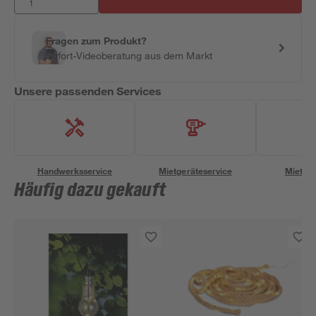
Fragen zum Produkt?
Sofort-Videoberatung aus dem Markt
Unsere passenden Services
Handwerksservice
Mietgeräteservice
Miettra
Häufig dazu gekauft