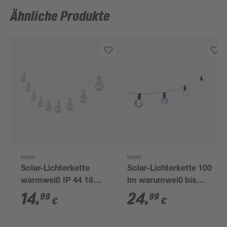
Ähnliche Produkte
toom
toom
Solar-Lichterkette
Solar-Lichterkette 100
warmweiß IP 44 180
lm warumwei0 bis
cm
tageslichtweiß IP 44
14
,
24
,
99
99
€
€