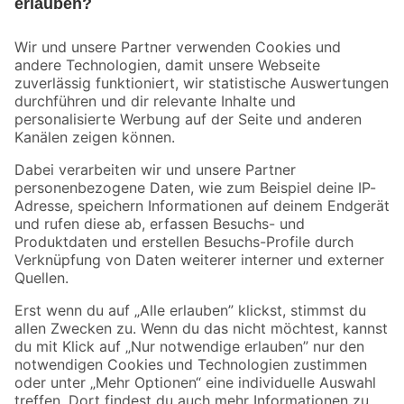
Bleib auf dem Laufenden mit unserem Newsletter
Der toom Newsletter: Keine Angebote und Aktionen mehr verpassen!
Zur Newsletter Anmeldung
Folge uns
Zahlungsarten
Versandarten
Sicher einkaufen
Jetzt die toom-App herunterladen