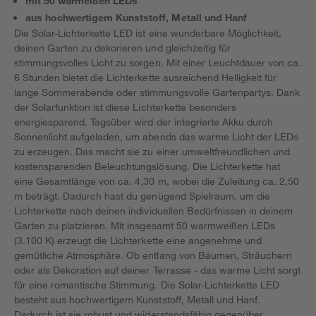
mit 50 warmeißen LEDs
aus hochwertigem Kunststoff, Metall und Hanf
Die Solar-Lichterkette LED ist eine wunderbare Möglichkeit,
deinen Garten zu dekorieren und gleichzeitig für
stimmungsvolles Licht zu sorgen. Mit einer Leuchtdauer von ca.
6 Stunden bietet die Lichterkette ausreichend Helligkeit für
lange Sommerabende oder stimmungsvolle Gartenpartys. Dank
der Solarfunktion ist diese Lichterkette besonders
energiesparend. Tagsüber wird der integrierte Akku durch
Sonnenlicht aufgeladen, um abends das warme Licht der LEDs
zu erzeugen. Das macht sie zu einer umweltfreundlichen und
kostensparenden Beleuchtungslösung. Die Lichterkette hat
eine Gesamtlänge von ca. 4,30 m, wobei die Zuleitung ca. 2,50
m beträgt. Dadurch hast du genügend Spielraum, um die
Lichterkette nach deinen individuellen Bedürfnissen in deinem
Garten zu platzieren. Mit insgesamt 50 warmweißen LEDs
(3.100 K) erzeugt die Lichterkette eine angenehme und
gemütliche Atmosphäre. Ob entlang von Bäumen, Sträuchern
oder als Dekoration auf deiner Terrasse - das warme Licht sorgt
für eine romantische Stimmung. Die Solar-Lichterkette LED
besteht aus hochwertigem Kunststoff, Metall und Hanf.
Dadurch ist sie robust und widerstandsfähig gegenüber