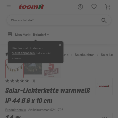
Mein Markt:
Troisdorf
✕
Hier kannst du deinen
, falls er nicht
Markt anpassen
/
Wohnen & Haushalt
/
Beleuchtung
/
Solarleuchten
/
Solar-Lichte
stimmt.
(1)
Solar-Lichterkette warmweiß
IP 44 Ø 6 x 10 cm
Produktdetails
| Artikelnummer
:
9241795
99