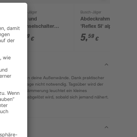
Busch-Jäger
Busch-Jäger
x
Aus- und
Abdeckrahmen 3-fach
Wechselschalter
'Reflex SI' alpinweiß
Einsatz
5
,
5
,
79
59
€
€
it bringt Licht an deine Außenwände. Dank praktischer
ss für die Montage nicht notwendig. Tagsüber wird der
n und in der Dämmerung leuchtet ein kleines
Funktionslicht abgelöst wird, sobald sich jemand nähert.