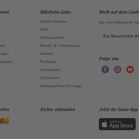
hmen
Nützliche Links
Bleib auf dem Lauf
Leichte Sprache
Der toom Newsletter: K
Hilfe
Zur Newsletter 
Zahlungsarten
eit
Bestell- & Lieferservices
ungen
Versand
Folge uns
Programm
Rückgabe
Vorteilskarte
Gutscheine
Verkaufsoffene Sonntage
rten
Sicher einkaufen
Jetzt die toom-App