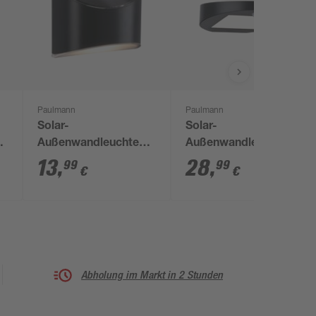
Paulmann
Paulmann
Solar-
Solar-
Außenwandleuchte
Außenwandleuchte
'Elliot' 5 lm 10 x 8 x
'Ryse' mit
13
,
28
,
99
99
€
€
5,3 cm
Bewegungssensor 30
lm 15,4 x 4,1 x 14,7
cm
Abholung im Markt in 2 Stunden