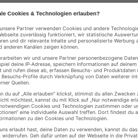
Busch-Jäger
Busch-Jäger
-fach
Abdeckrahmen 1-fach
Schalterwippe 'Refle
weiß
'Reflex SI' alpinweiß
SI' alpinweiß
1
,
2
,
79
39
€
€
Die Solarleuchte 'Yoko' in Anthraz
Solartechnik ist ein Stromanschlu
Akku durch Sonnenlicht aufgelade
Orientierungslicht, das von einem 