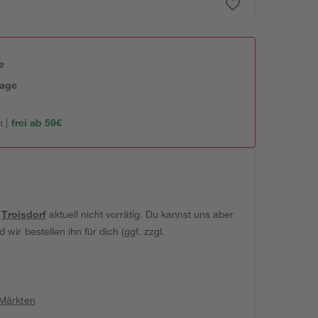
e
tage
 |
frei ab 59€
t
Troisdorf
aktuell nicht vorrätig. Du kannst uns aber
wir bestellen ihn für dich (ggf. zzgl.
 Märkten