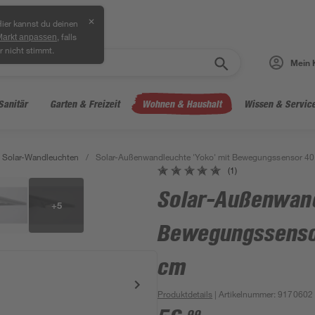
✕
ier kannst du deinen
, falls
Markt anpassen
r nicht stimmt.
Mein 
Sanitär
Garten & Freizeit
Wohnen & Haushalt
Wissen & Servic
Solar-Wandleuchten
/
Solar-Außenwandleuchte 'Yoko' mit Bewegungssensor 40 
(1)
Solar-Außenwand
+
5
Bewegungssensor
cm
Produktdetails
| Artikelnummer
:
9170602