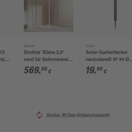
Breuer
toom
12
Drehtür 'Elana 2.0'
Solar-Gartenfackel
nd,
rund für Seitenwand,
neutralweiß IP 44 Ø
Anschlag links, weiß
8,9 x 65 cm
569
,
19
,
00
99
€
€
matt, Klarglas hell, 80
cm
Sorglos, 90 Tage Umtauschgarantie