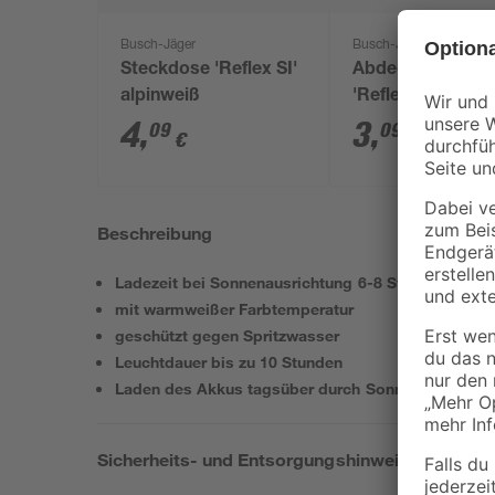
Busch-Jäger
Busch-Jäger
Steckdose 'Reflex SI'
Abdeckrahmen 2
alpinweiß
'Reflex SI' alpin
4
,
3
,
09
09
€
€
Beschreibung
Ladezeit bei Sonnenausrichtung 6-8 Stunden
mit warmweißer Farbtemperatur
geschützt gegen Spritzwasser
Leuchtdauer bis zu 10 Stunden
Laden des Akkus tagsüber durch Sonnenenergie
Sicherheits- und Entsorgungshinweise