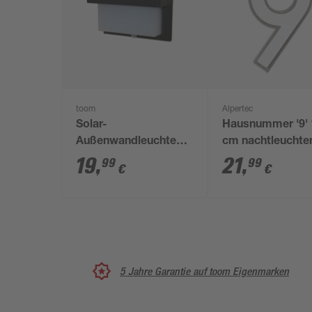
toom
Alpertec
Solar-
Hausnummer '9' 
Außenwandleuchte
cm nachtleuchte
mit
weiß
19
,
21
,
99
99
€
€
Bewegungssensor
tageslichtweiß IP 44
21 x 12 x 9 cm
5 Jahre Garantie auf toom Eigenmarken