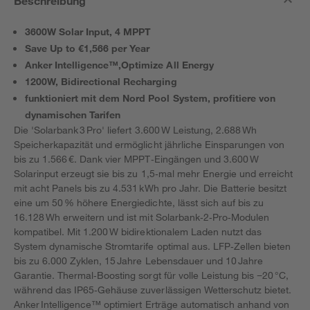
Beschreibung
3600W Solar Input, 4 MPPT
Save Up to €1,566 per Year
Anker Intelligence™,Optimize All Energy
1200W, Bidirectional Recharging
funktioniert mit dem Nord Pool System, profitiere von
dynamischen Tarifen
Die 'Solarbank 3 Pro' liefert 3.600 W Leistung, 2.688 Wh
Speicherkapazität und ermöglicht jährliche Einsparungen von
bis zu 1.566 €. Dank vier MPPT‑Eingängen und 3.600 W
Solarinput erzeugt sie bis zu 1,5‑mal mehr Energie und erreicht
mit acht Panels bis zu 4.531 kWh pro Jahr. Die Batterie besitzt
eine um 50 % höhere Energiedichte, lässt sich auf bis zu
16.128 Wh erweitern und ist mit Solarbank‑2‑Pro‑Modulen
kompatibel. Mit 1.200 W bidirektionalem Laden nutzt das
System dynamische Stromtarife optimal aus. LFP‑Zellen bieten
bis zu 6.000 Zyklen, 15 Jahre Lebensdauer und 10 Jahre
Garantie. Thermal‑Boosting sorgt für volle Leistung bis −20 °C,
während das IP65‑Gehäuse zuverlässigen Wetterschutz bietet.
Anker Intelligence™ optimiert Erträge automatisch anhand von