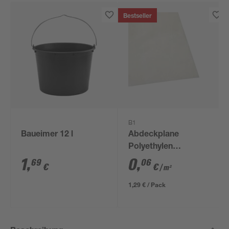
Bestseller
B1
Baueimer 12 l
Abdeckplane
Polyethylen
transparent 4 x 5 m
1
,
0
,
69
06
€
€
/ m²
1,29 € / Pack