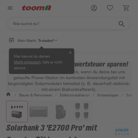
Mein Markt:
Troisdorf
✕
Hier kannst du deinen
, falls er nicht
Zusätzlich 19 %* Mehrwertsteuer sparen!
Markt anpassen
stimmt.
Wir erstatten dir die MwSt zurück, wenn du deine bei uns
gekaufte Power-Station im konkreten Anwendungsfall mit
begünstigten Solarmodulen betreibst (z. B. dauerhaft stationär
mit einem Balkonkraftwerk).
/
Bauen & Renovieren
/
Elektroinstallation
/
Solaranlagen
/
Solarba
Solarbank 3 'E2700 Pro' mit