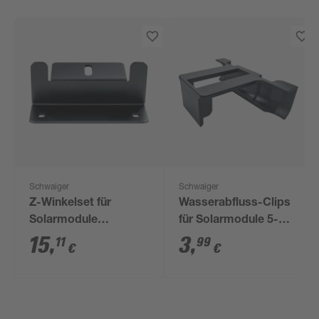
Schwaiger
Schwaiger
Z-Winkelset für
Wasserabfluss-Clips
Solarmodule
für Solarmodule 5-
Aluminium silbern 10
teilig schwarz
15
,
3
,
11
99
€
€
x 4,2 x 6,6 cm 4-teilig