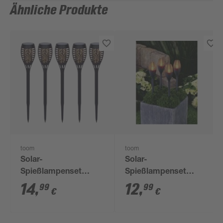
Ähnliche Produkte
toom
toom
Solar-
Solar-
Spießlampenset
Spießlampenset
warmweiß IP 44 7,5 x
warmweiß 4 Stück
14
,
12
,
99
99
€
€
43 cm 5 Stück