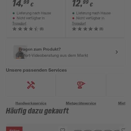
warmweiß IP 44 7,5
warmweiß 4 Stück
14
,
12
,
99
99
€
€
x 43 cm 5 Stück
Lieferung nach Hause
Lieferung nach Hause
Nicht verfügbar in
Nicht verfügbar in
Troisdorf
Troisdorf
(8)
(8)
Fragen zum Produkt?
Sofort-Videoberatung aus dem Markt
Unsere passenden Services
Handwerksservice
Mietgeräteservice
Miettra
Häufig dazu gekauft