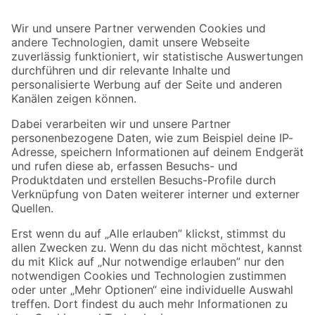
Bleib auf dem Laufenden mit unserem Newsletter
Der toom Newsletter: Keine Angebote und Aktionen mehr verpassen!
Zur Newsletter Anmeldung
Folge uns
Zahlungsarten
Versandarten
Sicher einkaufen
Jetzt die toom-App herunterladen