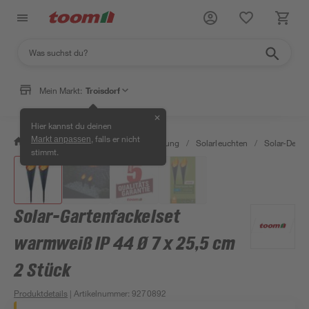
Mein Markt:
Troisdorf
✕
Hier kannst du deinen
, falls er nicht
Markt anpassen
/
Wohnen & Haushalt
/
Beleuchtung
/
Solarleuchten
/
Solar-Dekol
stimmt.
Solar-Gartenfackelset
warmweiß IP 44 Ø 7 x 25,5 cm
2 Stück
Produktdetails
| Artikelnummer
:
9270892