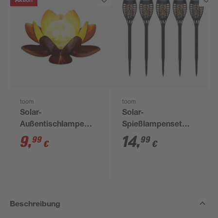
Aktion
toom
toom
Solar-
Solar-
Außentischlampe
Spießlampenset
warmweiß IP 44 Ø 27
warmweiß IP 44 7,5 x
9
,
14
,
99
99
€
€
x 11,5 cm
43 cm 5 Stück
Beschreibung