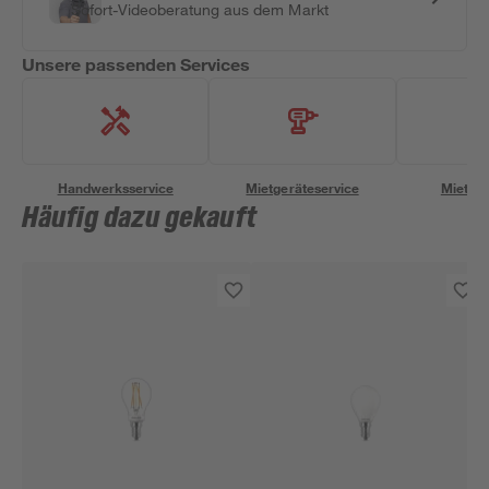
Sofort-Videoberatung aus dem Markt
Unsere passenden Services
Handwerksservice
Mietgeräteservice
Miettra
Häufig dazu gekauft