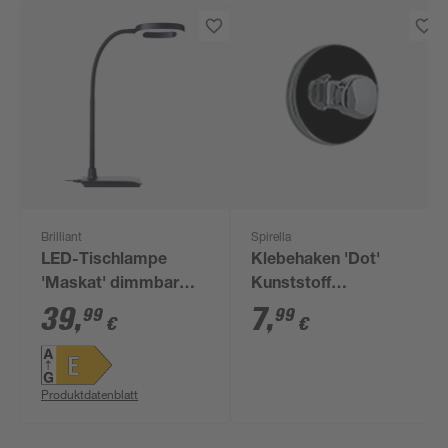
Brilliant
Spirella
LED-Tischlampe
Klebehaken 'Dot'
'Maskat' dimmbar
Kunststoff
880 lm neutralweiß 12
schwarz/silber Ø 3,5
39
,
7
,
99
99
€
€
x 43 x 26 cm
cm, 2 Stück
Produktdatenblatt