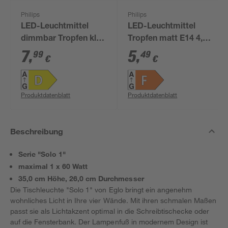
Philips
Philips
LED-Leuchtmittel
LED-Leuchtmittel
dimmbar Tropfen klar
Tropfen matt E14 4,3
E14 3,4 W 475 lm
W 470 lm warmweiß
7
,
5
,
99
49
€
€
warmweiß
Produktdatenblatt
Produktdatenblatt
Beschreibung
Serie "Solo 1"
maximal 1 x 60 Watt
35,0 cm Höhe, 26,0 cm Durchmesser
Die Tischleuchte "Solo 1" von Eglo bringt ein angenehm
wohnliches Licht in Ihre vier Wände. Mit ihren schmalen Maßen
passt sie als Lichtakzent optimal in die Schreibtischecke oder
auf die Fensterbank. Der Lampenfuß in modernem Design ist