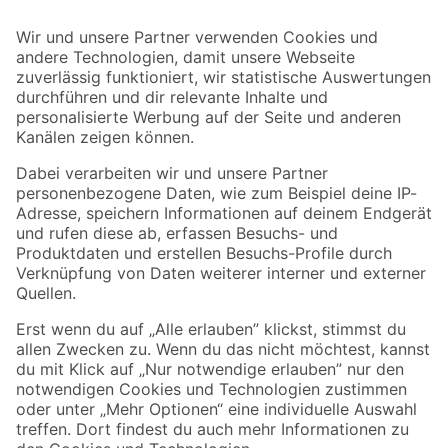
Bleib auf dem Laufenden mit unserem Newsletter
Der toom Newsletter: Keine Angebote und Aktionen mehr verpassen!
Zur Newsletter Anmeldung
Folge uns
Zahlungsarten
Versandarten
Sicher einkaufen
Jetzt die toom-App herunterladen