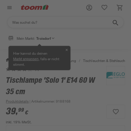
Mein Markt:
Troisdorf
✕
Hier kannst du deinen
, falls er nicht
Markt anpassen
/
Wohnen & Haushalt
/
Beleuchtung
/
Tischleuchten & Stehleuchten
stimmt.
(1)
Tischlampe 'Solo 1' E14 60 W
35 cm
Produktdetails
| Artikelnummer
:
9188168
39
,
99
€
inkl. 19% MwSt.