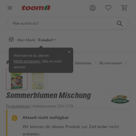
Mein Markt:
Troisdorf
✕
Hier kannst du deinen
, falls er nicht
Markt anpassen
/
Garten & Freizeit
/
Pflanzen
/
Sämereien
/
Blumensamen
/
Som
stimmt.
Sommerblumen Mischung
Produktdetails
| Artikelnummer
:
2011779
Aktuell nicht verfügbar
Wir können dir dieses Produkt zur Zeit leider nicht
anbieten.