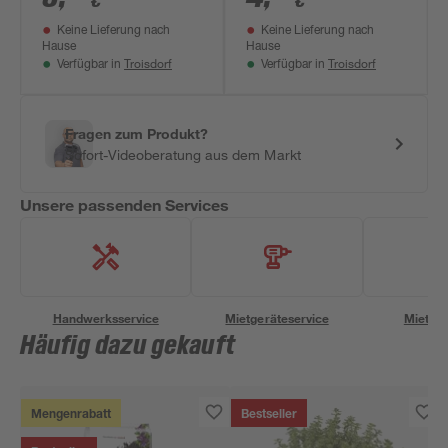
€
€
Keine Lieferung nach
Keine Lieferung nach
Hause
Hause
Troisdorf
Troisdorf
Verfügbar in
Verfügbar in
Fragen zum Produkt?
Sofort-Videoberatung aus dem Markt
Unsere passenden Services
Handwerksservice
Mietgeräteservice
Miettra
Häufig dazu gekauft
Mengenrabatt
Bestseller