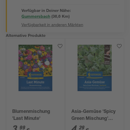
Verfügbar in Deiner Nähe:
Gummersbach
(
36,6
 Km)
Verfügbarkeit in anderen Märkten
Alternative Produkte
Blumenmischung
Asia-Gemüse 'Spicy
'Last Minute'
Green Mischung'
Saatband 5 m
3
,
4
,
99
29