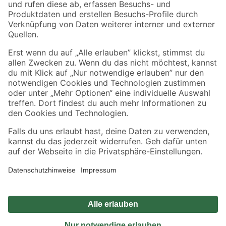
Sicher einkaufen
Jetzt die toom-App herunterladen
Alle Preisangaben in EUR inkl. gesetzl. MwSt.. Die dargestellten Angebote sind unter
Umständen nicht in allen Märkten verfügbar. Die angegebenen Verfügbarkeiten beziehen
sich auf den unter "Mein Markt" ausgewählten toom Baumarkt. Alle Angebote und
Produkte nur solange der Vorrat reicht.
*Paketversand ab 59 € versandkostenfrei, gilt nicht für Artikel mit Speditionsversand, hier
fallen zusätzliche Versandkosten an.
Datenschutz
Privatsphäre
Impressum
AGB
Nutzungsbedingungen
Widerrufsrecht
Vertrag widerrufen