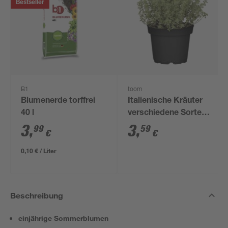
Bestseller
B1
toom
Blumenerde torffrei
Italienische Kräuter
40 l
verschiedene Sorten
14 cm Topf
3
,
3
,
99
59
€
€
0,10 € / Liter
Beschreibung
einjährige Sommerblumen