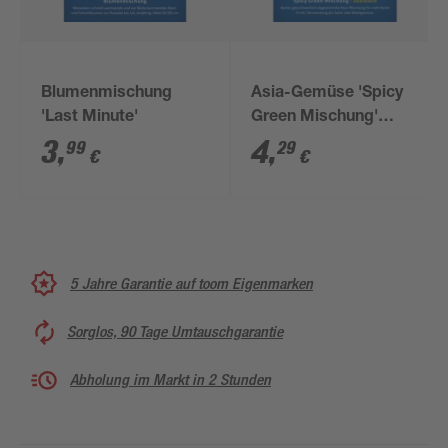
Blumenmischung
Asia-Gemüse 'Spicy
'Last Minute'
Green Mischung'
Saatband 5 m
3
,
4
,
99
29
€
€
5 Jahre Garantie auf toom Eigenmarken
Sorglos, 90 Tage Umtauschgarantie
Abholung im Markt in 2 Stunden