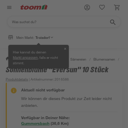
Mein Markt:
Troisdorf
✕
Hier kannst du deinen
, falls er nicht
Markt anpassen
/
Garten & Freizeit
/
Pflanzen
/
Sämereien
/
Blumensamen
/
Son
stimmt.
Sonnenblume "Eversun" 10 Stück
Produktdetails
| Artikelnummer
:
2016586
Aktuell nicht verfügbar
Wir können dir dieses Produkt zur Zeit leider nicht
anbieten.
Verfügbar in Deiner Nähe:
Gummersbach
(
36,6
 Km)