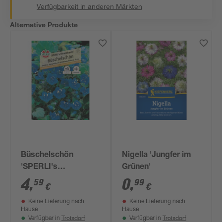
Verfügbarkeit in anderen Märkten
Alternative Produkte
Büschelschön
Nigella 'Jungfer im
'SPERLI's
Grünen'
Bienenfreund'
4
,
0
,
59
99
€
€
Keine Lieferung nach
Keine Lieferung nach
Hause
Hause
Troisdorf
Troisdorf
Verfügbar in
Verfügbar in