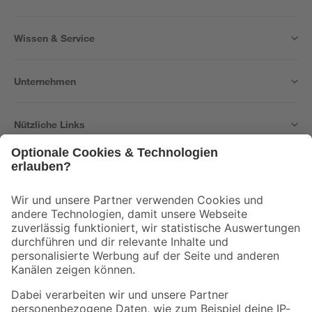
Wissen & Service
Unternehmen
Nützliche Links
Bleib auf dem Laufenden mit unserem Newsletter
Der toom Newsletter: Keine Angebote und Aktionen mehr verpassen!
Zur Newsletter Anmeldung
Folge uns