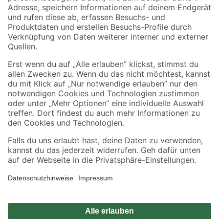
Zahlungsarten
Versandarten
Sicher einkaufen
Jetzt die toom-App herunterladen
Alle Preisangaben in EUR inkl. gesetzl. MwSt.. Die dargestellten Angebote sind unter
Umständen nicht in allen Märkten verfügbar. Die angegebenen Verfügbarkeiten beziehen
sich auf den unter "Mein Markt" ausgewählten toom Baumarkt. Alle Angebote und
Produkte nur solange der Vorrat reicht.
*Paketversand ab 59 € versandkostenfrei, gilt nicht für Artikel mit Speditionsversand, hier
fallen zusätzliche Versandkosten an.
Datenschutz
Privatsphäre
Impressum
AGB