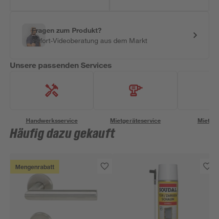
Fragen zum Produkt?
Sofort-Videoberatung aus dem Markt
Unsere passenden Services
Handwerksservice
Mietgeräteservice
Miettra
Häufig dazu gekauft
Mengenrabatt