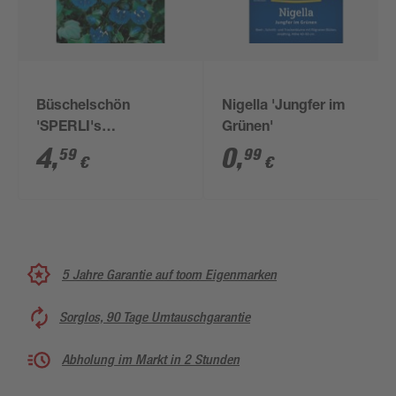
Büschelschön
Nigella 'Jungfer im
'SPERLI's
Grünen'
Bienenfreund'
4
,
0
,
59
99
€
€
5 Jahre Garantie auf toom Eigenmarken
Sorglos, 90 Tage Umtauschgarantie
Abholung im Markt in 2 Stunden