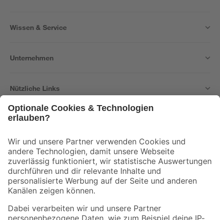
Wissen & Service
Unternehmen
Nützliche Links
Bleib auf dem Laufenden mit unserem Newsletter
Der toom Newsletter: Keine Angebote und Aktionen mehr verpassen!
Zur Newsletter Anmeldung
Folge uns