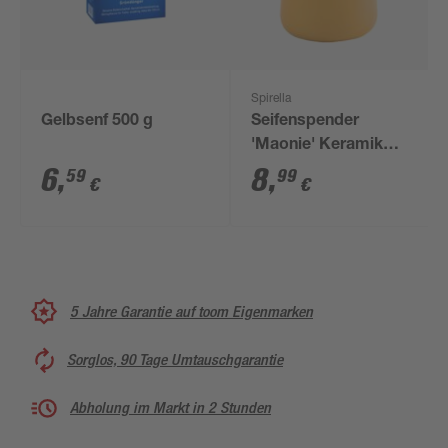
Spirella
Gelbsenf 500 g
Seifenspender
'Maonie' Keramik
safran 300 ml
6
,
8
,
59
99
€
€
5 Jahre Garantie auf toom Eigenmarken
Sorglos, 90 Tage Umtauschgarantie
Abholung im Markt in 2 Stunden