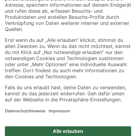
Zahlungsarten
Versandarten
Sicher einkaufen
Jetzt die toom-App herunterladen
Alle Preisangaben in EUR inkl. gesetzl. MwSt.. Die dargestellten Angebote sind unter
Umständen nicht in allen Märkten verfügbar. Die angegebenen Verfügbarkeiten beziehen
sich auf den unter "Mein Markt" ausgewählten toom Baumarkt. Alle Angebote und
Produkte nur solange der Vorrat reicht.
*Paketversand ab 59 € versandkostenfrei, gilt nicht für Artikel mit Speditionsversand, hier
fallen zusätzliche Versandkosten an.
Datenschutz
Privatsphäre
Impressum
AGB