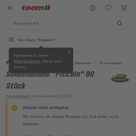
Mein Markt:
Troisdorf
✕
Hier kannst du deinen
, falls er nicht
Markt anpassen
/
Garten & Freizeit
/
Pflanzen
/
Sämereien
/
Blumensamen
/
Son
stimmt.
Sonnenblume "Piccolo" 80
Stück
Produktdetails
| Artikelnummer
:
2016575
Aktuell nicht verfügbar
Wir können dir dieses Produkt zur Zeit leider nicht
anbieten.