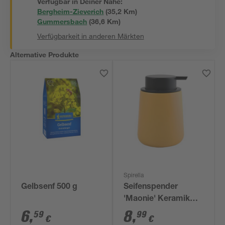
Verfügbar in Deiner Nähe:
Bergheim-Zieverich
(
35,2
 Km)
Gummersbach
(
36,6
 Km)
Verfügbarkeit in anderen Märkten
Alternative Produkte
Spirella
Gelbsenf 500 g
Seifenspender
'Maonie' Keramik
safran 300 ml
6
,
8
,
59
99
€
€