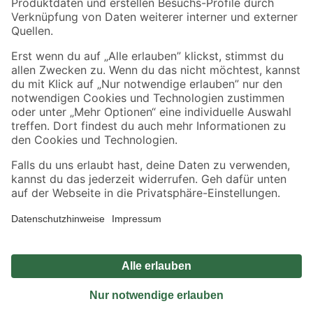
Sicher einkaufen
Jetzt die toom-App herunterladen
Alle Preisangaben in EUR inkl. gesetzl. MwSt.. Die dargestellten Angebote sind unter
Umständen nicht in allen Märkten verfügbar. Die angegebenen Verfügbarkeiten beziehen
sich auf den unter "Mein Markt" ausgewählten toom Baumarkt. Alle Angebote und
Produkte nur solange der Vorrat reicht.
*Paketversand ab 59 € versandkostenfrei, gilt nicht für Artikel mit Speditionsversand, hier
fallen zusätzliche Versandkosten an.
Datenschutz
Privatsphäre
Impressum
AGB
Nutzungsbedingungen
Widerrufsrecht
Vertrag widerrufen
Barrierefreiheit