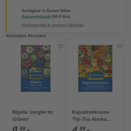
Verfügbar in Deiner Nähe:
Gummersbach
(
36,6
 Km)
Verfügbarkeit in anderen Märkten
Alternative Produkte
Nigella 'Jungfer im
Kapuzinerkresse
Grünen'
'Tip-Top Alaska
Mischung'
0
,
4
,
99
99