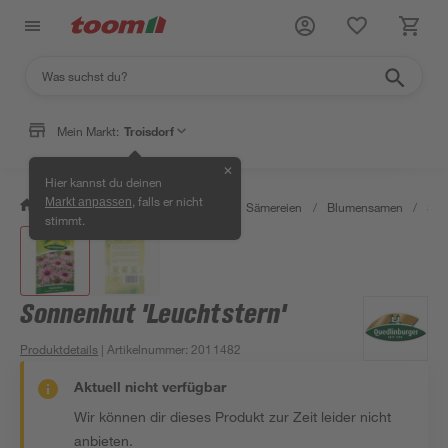
Mein Markt:
Troisdorf
✕
Hier kannst du deinen
, falls er nicht
Markt anpassen
/
Garten & Freizeit
/
Pflanzen
/
Sämereien
/
Blumensamen
/
Son
stimmt.
Sonnenhut 'Leuchtstern'
Produktdetails
| Artikelnummer
:
2011482
Aktuell nicht verfügbar
Wir können dir dieses Produkt zur Zeit leider nicht
anbieten.