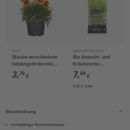
toom
naturtalent by toom
Staude verschiedene
Bio Anzucht- und
nützlingsfördernde
Kräutererde
Sorten 13 cm Topf
'Naturtalent' 20 l
3
,
7
,
79
99
€
€
0,40 € / Liter
Beschreibung
mehrjährige Sommerstaude