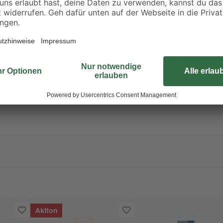
rpackung oder Kennzeichnungsetikett bereithalten. Darf nicht in die Hä
en fernhalten. Nicht rauchen. Nicht gegen offene Flamme oder ander
auch / Gas / Nebel / Dampf / Aerosol nicht einatmen. Nur im Freien o
n. Nicht Temperaturen über 50 °C / 122 °F aussetzen.
Aktion