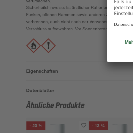
verursachen.
Sicherheitshinweise: Ist ärztlicher Rat erforderlich, Ve
Funken, offenen Flammen sowie anderen Zündquellenart
verbrennen, auch nicht nach der Verwendung. Staub / R
Verschluss aufbewahren. Vor Sonnenbestrahlung schütze
Eigenschaften
Datenblätter
Ähnliche Produkte
- 20 %
- 13 %