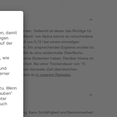
erwendet werden. Vielleicht ist dieser das Richtige für
Alpinaweiß-Weißlack' von Alpina kannst du verschiedene
 mit dem Inhalt von 0,15 l bei einem einmaligen
,6 m² behandeln. Ein ansprechendes Ergebnis erzielst du
ichen. So schaffst du eine seidenmatte Oberfläche.
, brauchst du keine Bedenken haben. Darüber hinaus ist
ältig in der Streichart. Bei einer Trockendauer von 15
chließlich binnen kürzester Zeit überstreichen.
t mit Lack findest du
in unserem Ratgeber
.
ere Augenreizung. Kann Schläfrigkeit und Benommenheit