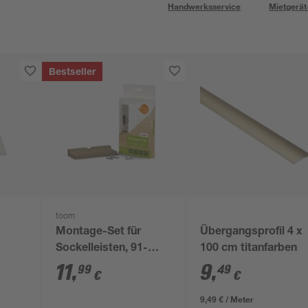
Handwerksservice
Mietgerät
Bestseller
toom
Montage-Set für
Übergangsprofil 4 x
Sockelleisten, 91-
100 cm titanfarben
5 m
teilig
11
,
9
,
99
49
€
€
9,49 € / Meter