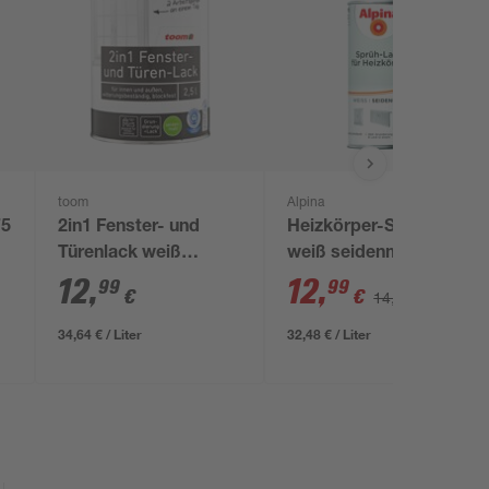
toom
Alpina
75
2in1 Fenster- und
Heizkörper-Sprühlack
Türenlack weiß
weiß seidenmatt 400
seidenmatt 375 ml
ml
12
,
12
,
99
99
€
€
14,99 €
34,64 € / Liter
32,48 € / Liter