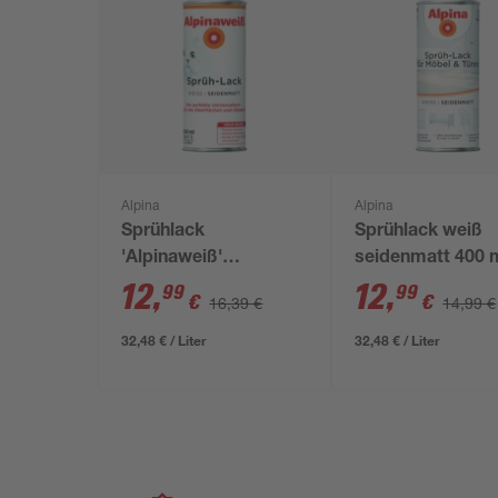
Alpina
Alpina
Sprühlack
Sprühlack weiß
'Alpinaweiß'
seidenmatt 400 
seidenmatt 400 ml
12
,
12
,
99
99
€
€
16,39 €
14,99 €
32,48 € / Liter
32,48 € / Liter