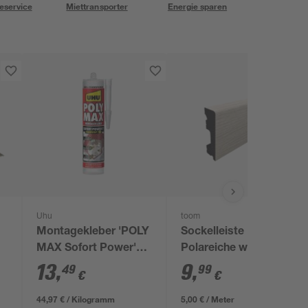
eservice
Miettransporter
Energie sparen
Uhu
toom
Montagekleber 'POLY
Sockelleiste
MAX Sofort Power'
Polareiche weiß 2000
transparent 300 g
x 50 x 15 mm
13
,
9
,
49
99
€
€
44,97 € / Kilogramm
5,00 € / Meter