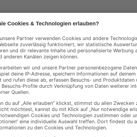
Lacke können in vielen Bereichen v
dein Projekt? Mit dem Sprühlack '
Untergründe bearbeiten. Du kannst
Anstrich größere Flächen bis zu 0
nd Schlagfestigkeit
mit dem Anstrichmittel bei 2 Anstr
Wenn du es im Innenbereich nutzt
es lösemittelhaltig und somit vielf
Minuten kannst du den Sprühlack s
Weitere Hinweise zu deinem Projek
ter steht unter Druck: kann bei Erwärmung bersten. Verursacht schw