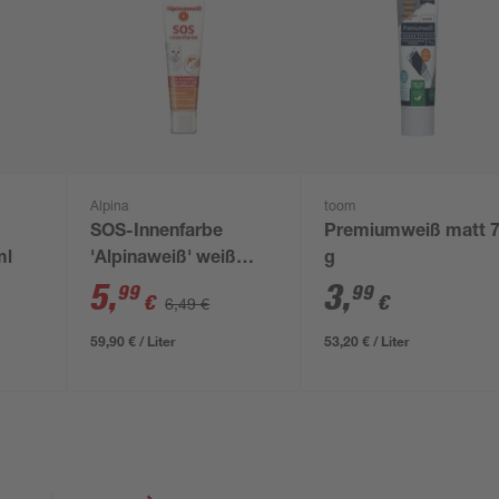
Alpina
toom
SOS-Innenfarbe
Premiumweiß matt 
ml
'Alpinaweiß' weiß
g
matt 100 ml
5
,
3
,
99
99
€
€
6,49 €
59,90 € / Liter
53,20 € / Liter