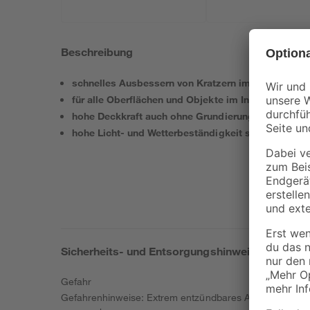
Beschreibung
schnelles Ausbessern von Kratzern im Lack
für alle Oberflächen und Objekte im Innenbereich
hohe Deckkraft auch ohne Grundierung
hohe Licht- und Wetterbeständigkeit sowie Stoß- u
Sicherheits- und Entsorgungshinweise
Gefahr
Gefahrenhinweise: Extrem entzündbares Aerosol. Behäl