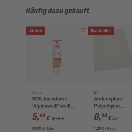
Häufig dazu gekauft
Aktion
Bestseller
Alpina
B1
SOS-Innenfarbe
Abdeckplane
'Alpinaweiß' weiß
Polyethylen
matt 100 ml
transparent 4 x 
5
,
0
,
99
06
€
€
6,49 €
/ m²
59,90 € / Liter
1,29 € / Pack