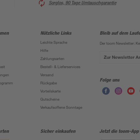
Sorglos, 90 Tage Umtauschgarantie
hmen
Nützliche Links
Bleib auf dem Lauf
Leichte Sprache
Der toom Newsletter: K
Hilfe
Zur Newsletter 
Zahlungsarten
eit
Bestell- & Lieferservices
ungen
Versand
Folge uns
Programm
Rückgabe
Vorteilskarte
Gutscheine
Verkaufsoffene Sonntage
rten
Sicher einkaufen
Jetzt die toom-App