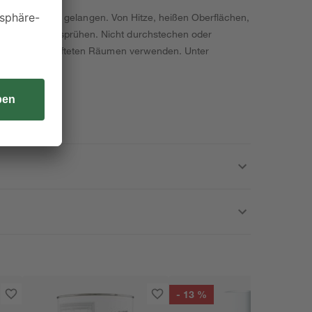
nde von Kindern gelangen. Von Hitze, heißen Oberflächen,
e Zündquelle sprühen. Nicht durchstechen oder
der in gut belüfteten Räumen verwenden. Unter
- 13 %