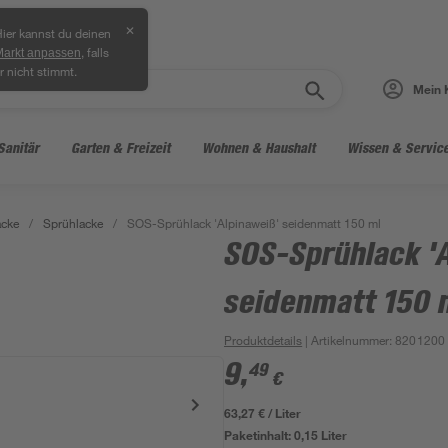
✕
ier kannst du deinen
, falls
Markt anpassen
r nicht stimmt.
Mein 
Sanitär
Garten & Freizeit
Wohnen & Haushalt
Wissen & Servic
acke
/
Sprühlacke
/
SOS-Sprühlack 'Alpinaweiß' seidenmatt 150 ml
SOS-Sprühlack '
seidenmatt 150 
Produktdetails
| Artikelnummer
:
8201200
9
,
49
€
63,27 € / Liter
Paketinhalt:
0,15 Liter