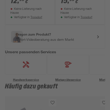
12
,
15
,
€
€
Keine Lieferung nach
Keine Lieferung nach
Hause
Hause
Troisdorf
Troisdorf
Verfügbar in
Verfügbar in
Fragen zum Produkt?
Sofort-Videoberatung aus dem Markt
Unsere passenden Services
Handwerksservice
Mietgeräteservice
Miettra
Häufig dazu gekauft