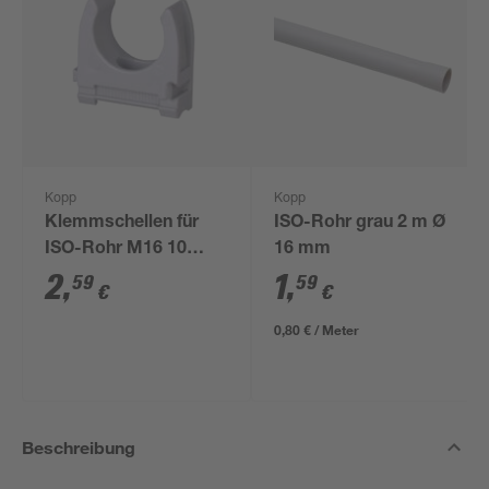
Kopp
Kopp
Klemmschellen für
ISO-Rohr grau 2 m Ø
ISO-Rohr M16 10
16 mm
Stück
2
,
1
,
59
59
€
€
0,80 € / Meter
Beschreibung