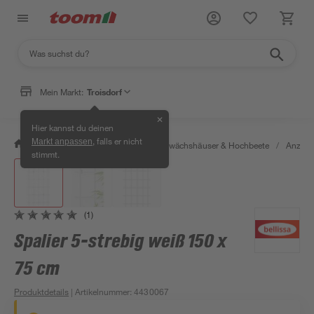
Mein Markt:
Troisdorf
✕
Hier kannst du deinen
, falls er nicht
Markt anpassen
/
Garten & Freizeit
/
Anzucht, Gewächshäuser & Hochbeete
/
Anzuch
stimmt.
(1)
Spalier 5-strebig weiß 150 x
75 cm
Produktdetails
| Artikelnummer
:
4430067