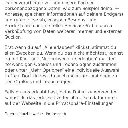
Zahlungsarten
Versandarten
Sicher einkaufen
Jetzt die toom-App herunterladen
Alle Preisangaben in EUR inkl. gesetzl. MwSt.. Die dargestellten Angebote sind unter
Umständen nicht in allen Märkten verfügbar. Die angegebenen Verfügbarkeiten beziehen
sich auf den unter "Mein Markt" ausgewählten toom Baumarkt. Alle Angebote und
Produkte nur solange der Vorrat reicht.
*Paketversand ab 59 € versandkostenfrei, gilt nicht für Artikel mit Speditionsversand, hier
fallen zusätzliche Versandkosten an.