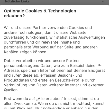
Nützliche Links
Bleib auf dem Laufenden mit unserem Newsletter
Der toom Newsletter: Keine Angebote und Aktionen mehr verpassen!
Zur Newsletter Anmeldung
Folge uns
Zahlungsarten
Versandarten
Sicher einkaufen