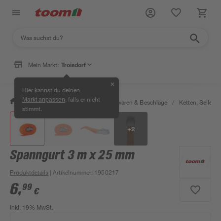
Mein Markt:
Troisdorf
✕
Hier kannst du deinen
, falls er nicht
Markt anpassen
/
Werkstatt & Maschinen
/
Eisenwaren & Beschläge
/
Ketten, Seile & 
stimmt.
+
2
Spanngurt 3 m x 25 mm
Produktdetails
| Artikelnummer
:
1950217
6
,
99
€
inkl. 19% MwSt.