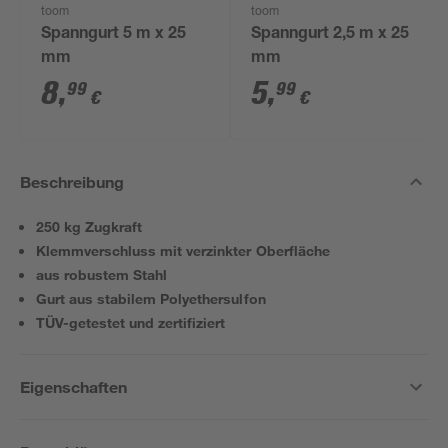
toom
toom
Spanngurt 5 m x 25
Spanngurt 2,5 m x 25
mm
mm
8
,
5
,
99
99
€
€
Beschreibung
250 kg Zugkraft
Klemmverschluss mit verzinkter Oberfläche
aus robustem Stahl
Gurt aus stabilem Polyethersulfon
TÜV-getestet und zertifiziert
Eigenschaften