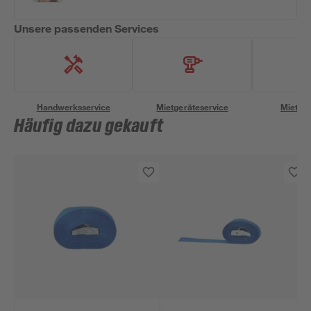
Unsere passenden Services
Handwerksservice
Mietgeräteservice
Miettra
Häufig dazu gekauft