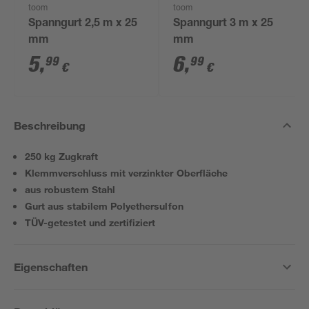
toom
toom
Spanngurt 2,5 m x 25
Spanngurt 3 m x 25
mm
mm
5
,
6
,
99
99
€
€
Beschreibung
250 kg Zugkraft
Klemmverschluss mit verzinkter Oberfläche
aus robustem Stahl
Gurt aus stabilem Polyethersulfon
TÜV-getestet und zertifiziert
Eigenschaften