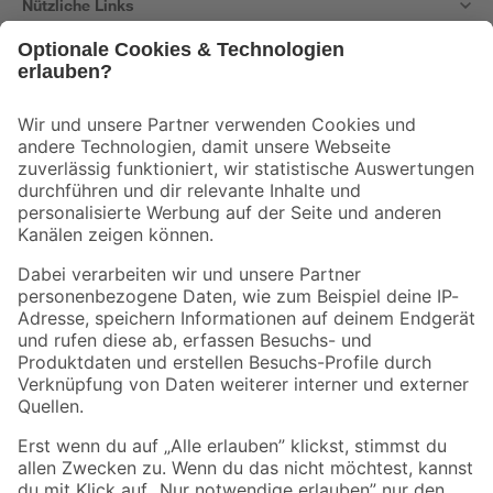
Nützliche Links
Bleib auf dem Laufenden mit unserem Newsletter
Der toom Newsletter: Keine Angebote und Aktionen mehr verpassen!
Zur Newsletter Anmeldung
Folge uns
Zahlungsarten
Versandarten
Sicher einkaufen