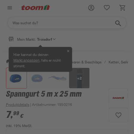
Mein Markt:
Troisdorf
✕
Hier kannst du deinen
, falls er nicht
Markt anpassen
/
Werkstatt & Maschinen
/
Eisenwaren & Beschläge
/
Ketten, Seile & 
stimmt.
+
2
Spanngurt 5 m x 25 mm
Produktdetails
| Artikelnummer
:
1950216
7
,
99
€
inkl. 19% MwSt.