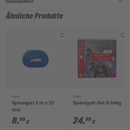
Datenblätter
Ähnliche Produkte
toom
toom
Spanngurt 5 m x 25
Spanngurt-Set 8-teilig
mm
8
,
24
,
99
99
€
€