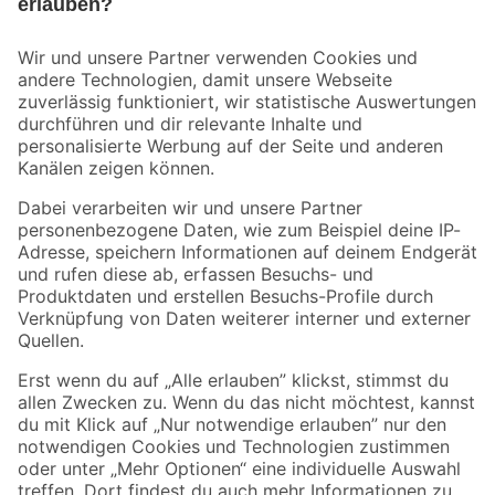
Bleib auf dem Laufenden mit unserem Newsletter
Der toom Newsletter: Keine Angebote und Aktionen mehr verpassen!
Zur Newsletter Anmeldung
Folge uns
Zahlungsarten
Versandarten
Sicher einkaufen
Jetzt die toom-App herunterladen