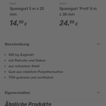
toom
toom
Spanngurt 5 m x 25
Spanngurt 'Profi' 8 m
mm
x 38 mm
14
,
24
,
99
99
€
€
Beschreibung
500 kg Zugkraft
mit Ratsche und Haken
aus robustem Stahl
Gurt aus stabilem Polyethersulfon
TÜV-getestet und zertifiziert
Eigenschaften
Ähnliche Produkte