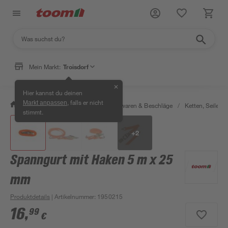
Mein Markt:
Troisdorf
✕
Hier kannst du deinen
, falls er nicht
Markt anpassen
/
Werkstatt & Maschinen
/
Eisenwaren & Beschläge
/
Ketten, Seile & 
stimmt.
+
2
Spanngurt mit Haken 5 m x 25
mm
Produktdetails
| Artikelnummer
:
1950215
16
,
99
€