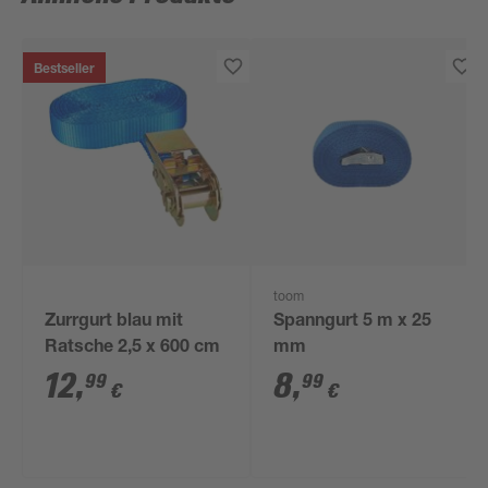
Bestseller
toom
Zurrgurt blau mit
Spanngurt 5 m x 25
Ratsche 2,5 x 600 cm
mm
12
,
8
,
99
99
€
€