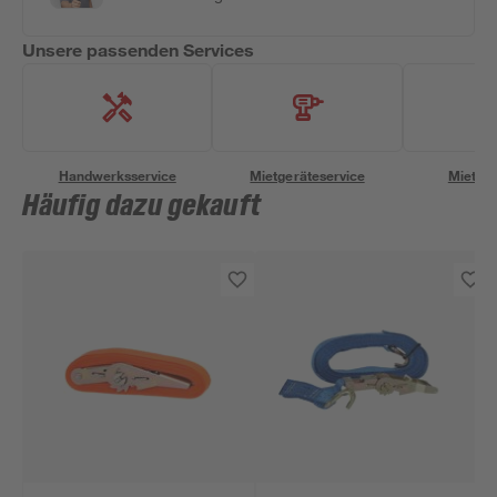
Unsere passenden Services
Handwerksservice
Mietgeräteservice
Miettra
Häufig dazu gekauft