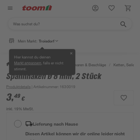
Mein Markt:
Troisdorf
✕
Hier kannst du deinen
, falls er nicht
Markt anpassen
/
Werkstatt & Maschinen
/
Eisenwaren & Beschläge
/
Ketten, Seile & 
stimmt.
Spannhaken Ø 8 mm, 2 Stück
Produktdetails
| Artikelnummer
:
1630019
3
,
49
€
inkl. 19% MwSt.
Lieferung nach Hause
Diesen Artikel können wir dir online leider nicht