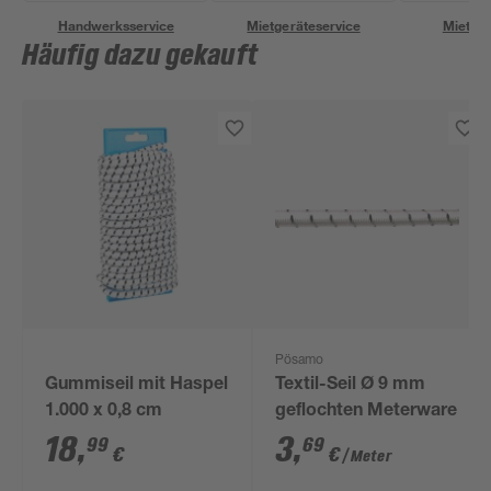
Handwerksservice
Mietgeräteservice
Miettra
Häufig dazu gekauft
Pösamo
Gummiseil mit Haspel
Textil-Seil Ø 9 mm
1.000 x 0,8 cm
geflochten Meterware
18
,
3
,
99
69
€
€
/ Meter