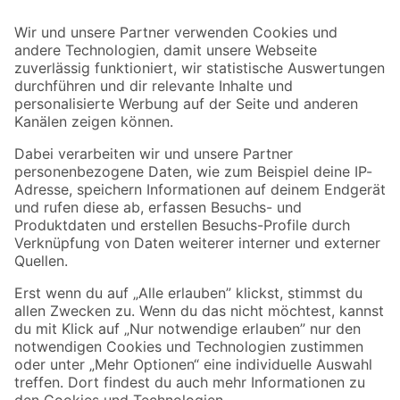
Bleib auf dem Laufenden mit unserem Newsletter
Der toom Newsletter: Keine Angebote und Aktionen mehr verpassen!
Zur Newsletter Anmeldung
Folge uns
Zahlungsarten
Versandarten
Sicher einkaufen
Jetzt die toom-App herunterladen