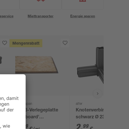
eservice
Miettransporter
Energie sparen
Mengenrabatt
Kronospan
alfer
OSB3-Verlegeplatte
Knotenverbinder
'Cityboard'
schwarz Ø 23,5 mm
ungeschliffen 1690 x
5
,
2
,
99
99
€
€