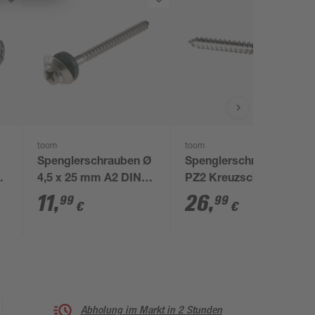
toom
toom
Spenglerschrauben Ø
Spenglerschrauben
4,5 x 25 mm A2 DIN
PZ2 Kreuzschlitz
7995 25 Stück
Edelstahl 4,5 x 45 mm
11
,
26
,
99
99
€
€
100 Stück
Abholung im Markt in 2 Stunden