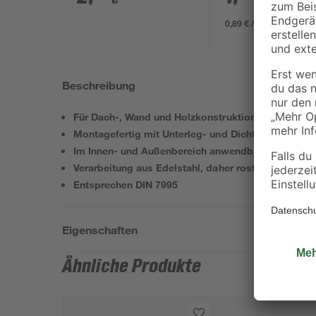
0,89 € / Meter
Beschreibung
Für Dach-, Wand und Holzkonstruktionen
Montagefertig mit Unterleg- und Dichtscheibe
Im Innen- und Außenbereich anwendbar
Verarbeitung aus Edelstahl, daher rostfrei
Entsprechen DIN 7995
Eigenschaften
Ähnliche Produkte