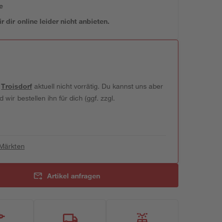
e
 dir online leider nicht anbieten.
t
Troisdorf
aktuell nicht vorrätig. Du kannst uns aber
wir bestellen ihn für dich (ggf. zzgl.
 Märkten
Artikel anfragen