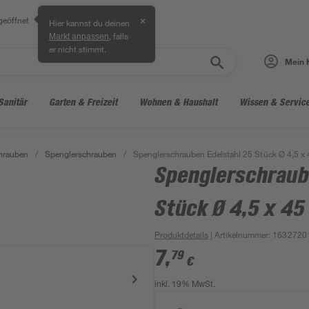
geöffnet
✕
Hier kannst du deinen
, falls
Markt anpassen
er nicht stimmt.
Mein 
Sanitär
Garten & Freizeit
Wohnen & Haushalt
Wissen & Servic
hrauben
/
Spenglerschrauben
/
Spenglerschrauben Edelstahl 25 Stück Ø 4,5 x
Spenglerschraub
Stück Ø 4,5 x 4
Produktdetails
| Artikelnummer
:
1632720
7
,
79
€
inkl. 19% MwSt.