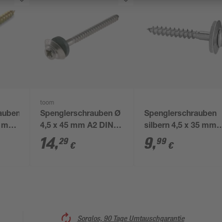
toom
auben
Spenglerschrauben Ø
Spenglerschrauben
45 mm
4,5 x 45 mm A2 DIN
silbern 4,5 x 35 mm
7995 25 Stück
25 Stück
14
,
9
,
29
99
€
€
Sorglos, 90 Tage Umtauschgarantie