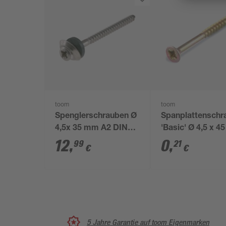
toom
toom
Spenglerschrauben Ø
Spanplattenschr
4,5x 35 mm A2 DIN
'Basic' Ø 4,5 x 
7995 25 Stück
PZ
12
,
0
,
99
21
€
€
5 Jahre Garantie auf toom Eigenmarken