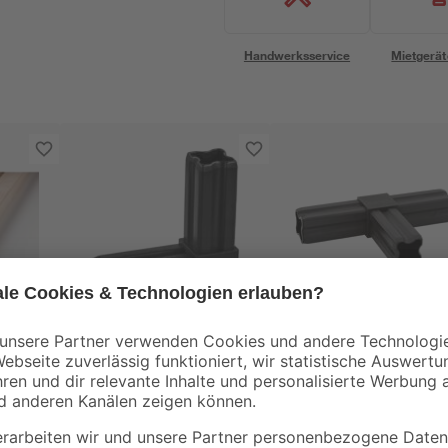
Handwerksservice
Mietgerät
alfer
alfer
00 x
Winkelverbinder 90°
T-Verbinder Ø 23,5
2,35 cm
mm
1
,
2
,
99
49
€
€