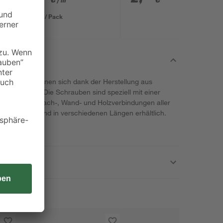
/ m²
634 x 12 mm
6,41 € / Pack
use Suki eignen sich dank der Herstellung aus
ußenbereich. Die Schrauben sind speziell mit einer
nen sich für Dach-, Wand- und Holzverbindungen aller
m 25er-Pack und in verschiedenen Längen erhältlich.