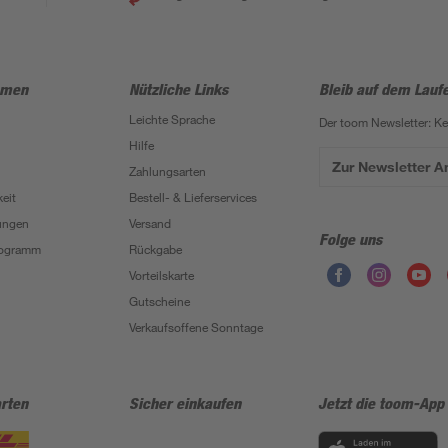
hmen
Nützliche Links
Bleib auf dem Lauf
Leichte Sprache
Der toom Newsletter: K
Hilfe
Zur Newsletter 
Zahlungsarten
eit
Bestell- & Lieferservices
ungen
Versand
Folge uns
Programm
Rückgabe
Vorteilskarte
Gutscheine
Verkaufsoffene Sonntage
rten
Sicher einkaufen
Jetzt die toom-App