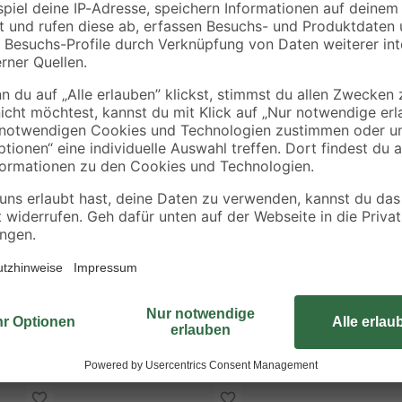
Die Spenglerschrauben aus dem Ha
Edelstahl für die Verwendung im A
Dichtscheibe ausgestattet und eig
Art. Die Spenglerschrauben sind i