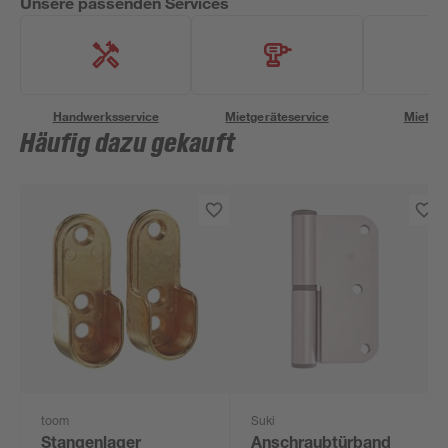
Unsere passenden Services
Handwerksservice
Mietgeräteservice
Miettra
Häufig dazu gekauft
toom
Suki
Stangenlager
Anschraubtürband