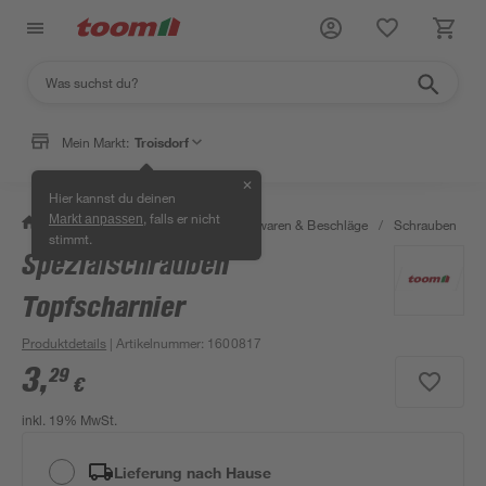
Mein Markt:
Troisdorf
✕
Hier kannst du deinen
, falls er nicht
Markt anpassen
/
Werkstatt & Maschinen
/
Eisenwaren & Beschläge
/
Schrauben
/
stimmt.
Spezialschrauben
Topfscharnier
Produktdetails
| Artikelnummer
:
1600817
3
,
29
€
inkl. 19% MwSt.
Lieferung nach Hause