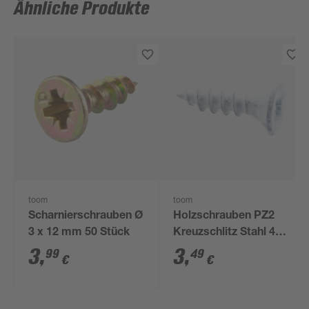
Ähnliche Produkte
toom
toom
Scharnierschrauben Ø
Holzschrauben PZ2
3 x 12 mm 50 Stück
Kreuzschlitz Stahl 4 x
16 mm 18 Stück
3
,
3
,
99
49
€
€