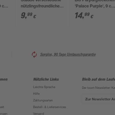
Staude verschiedene
Bio Purpurglöckche
9 cm
nützlingsfreundliche
'Palace Purple', 9 c
Sorten 19 cm Topf
Topf, 3er-Set
9
,
14
,
99
99
€
€
Sorglos, 90 Tage Umtauschgarantie
hmen
Nützliche Links
Bleib auf dem Lauf
Leichte Sprache
Der toom Newsletter: K
Hilfe
Zur Newsletter 
Zahlungsarten
eit
Bestell- & Lieferservices
ungen
Versand