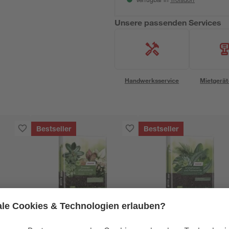
Verfügbar in
Unsere passenden Services
Handwerksservice
Mietgerät
Bestseller
Bestseller