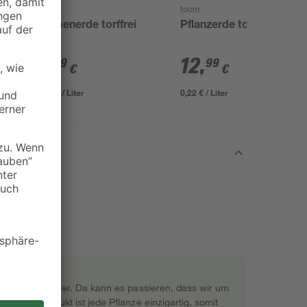
toom
toom
Blumenerde torffrei
Pflanzerde torffrei 60 l
50 l
9
,
12
,
99
99
€
€
0,20 € / Liter
0,22 € / Liter
rekt beim Gärtner. Da kann es passieren, dass wir um
s Naturprodukt ist jede Pflanze einzigartig, somit