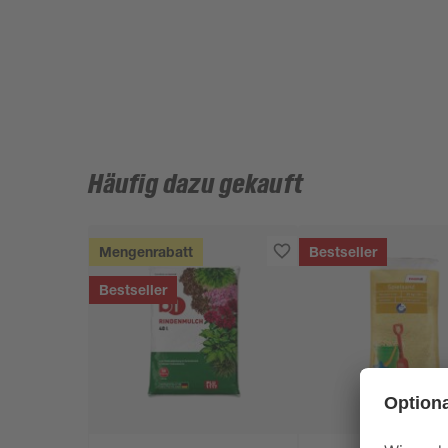
Häufig dazu gekauft
Mengenrabatt
Bestseller
Bestseller