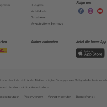
Folge uns
Programm
Rückgabe
Vorteilskarte
Gutscheine
Verkaufsoffene Sonntage
rten
Sicher einkaufen
Jetzt die toom-App
sind unter Umständen nicht in allen Märkten verfügbar. Die angegebenen Verfügbarkeiten beziehen s
ersand, hier fallen zusätzliche Versandkosten an.
gsbedingungen
Widerrufsrecht
Vertrag widerrufen
Barrierefreiheit