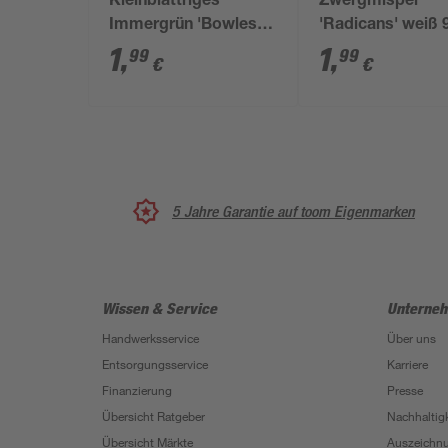
Kleinblättriges
Zwergmispel
Immergrün 'Bowles' 9
'Radicans' weiß 
cm Topf
Topf
1
,
1
,
99
99
€
€
5 Jahre Garantie auf toom Eigenmarken
Wissen & Service
Unterne
Handwerksservice
Über uns
Entsorgungsservice
Karriere
Finanzierung
Presse
Übersicht Ratgeber
Nachhaltigk
Übersicht Märkte
Auszeichn