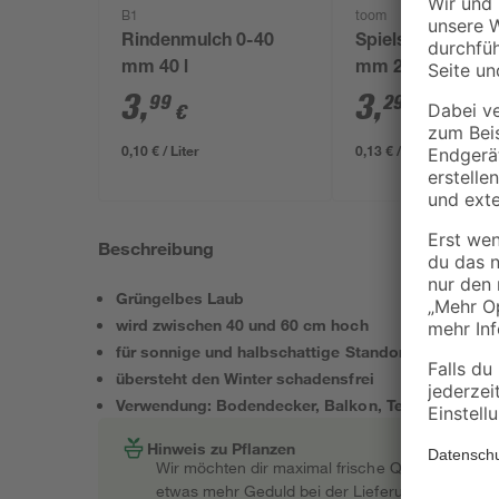
B1
toom
Rindenmulch 0-40
Spielsand beige 
mm 40 l
mm 25 kg
3
,
3
,
99
29
€
€
0,10 € / Liter
0,13 € / Kilogramm
Beschreibung
Grüngelbes Laub
wird zwischen 40 und 60 cm hoch
für sonnige und halbschattige Standorte geeignet
übersteht den Winter schadensfrei
Verwendung: Bodendecker, Balkon, Terrasse, Garte
Hinweis zu Pflanzen
Wir möchten dir maximal frische Qualität garant
etwas mehr Geduld bei der Lieferung bitten müss