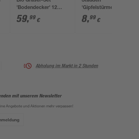
n
Bio Gräser-Set
Stauden
m
'Bodendecker' 12
'Gipfelstürmer'
Pflanzen für 2,5 m²
verschiedene Sorten
59
,
8
,
99
99
€
€
6er-Tray
Abholung im Markt in 2 Stunden
enden mit unserem Newsletter
eine Angebote und Aktionen mehr verpassen!
Anmeldung