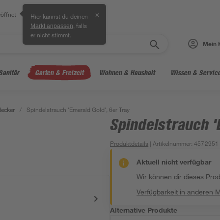
öffnet
✕
Hier kannst du deinen
, falls
Markt anpassen
er nicht stimmt.
Mein 
Sanitär
Garten & Freizeit
Wohnen & Haushalt
Wissen & Servic
ecker
/
Spindelstrauch 'Emerald Gold', 6er Tray
Spindelstrauch '
Produktdetails
| Artikelnummer
:
4572951
Aktuell nicht verfügbar
Wir können dir dieses Produ
Verfügbarkeit in anderen 
Alternative Produkte