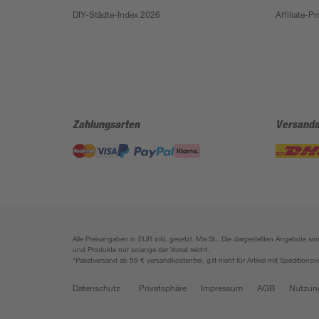
DIY-Städte-Index 2026
Affiliate-
Zahlungsarten
Versanda
Alle Preisangaben in EUR inkl. gesetzl. MwSt.. Die dargestellten Angebote 
und Produkte nur solange der Vorrat reicht.
*Paketversand ab 59 € versandkostenfrei, gilt nicht für Artikel mit Speditionsv
Datenschutz
Privatsphäre
Impressum
AGB
Nutzun