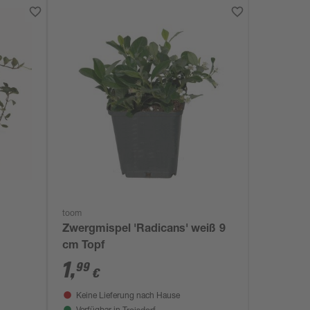
toom
Zwergmispel 'Radicans' weiß 9
cm Topf
1
,
99
€
Keine Lieferung nach Hause
Troisdorf