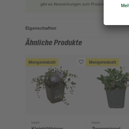
gibt es Abweichungen zum Produktfoto.
Eigenschaften
Ähnliche Produkte
Mengenrabatt
Mengenrabatt
toom
toom