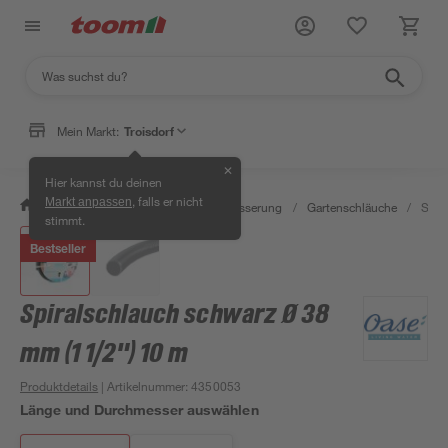
Mein Markt:
Troisdorf
✕
Hier kannst du deinen
, falls er nicht
Markt anpassen
/
Garten & Freizeit
/
Gartenbewässerung
/
Gartenschläuche
/
Spir
stimmt.
Bestseller
Spiralschlauch schwarz Ø 38
mm (1 1/2") 10 m
Produktdetails
| Artikelnummer
:
4350053
Länge und Durchmesser auswählen