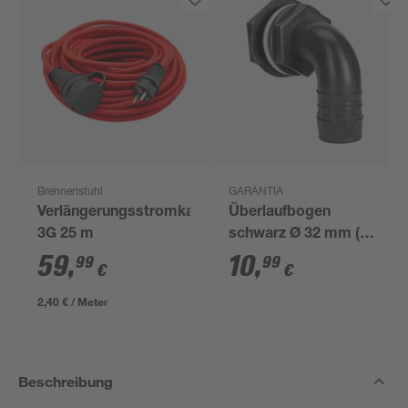
Brennenstuhl
GARANTIA
Verlängerungsstromkabel
Überlaufbogen
3G 25 m
schwarz Ø 32 mm (1
1/4")
59
,
10
,
99
99
€
€
2,40 € / Meter
Beschreibung