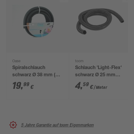
Oase
toom
Spiralschlauch
Schlauch 'Light-Flex'
schwarz Ø 38 mm (1
schwarz Ø 25 mm
1/2") 5 m
(1"), 50 m
19
,
4
,
99
59
€
€
/ Meter
5 Jahre Garantie auf toom Eigenmarken