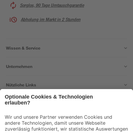
Sorglos, 90 Tage Umtauschgarantie
Abholung im Markt in 2 Stunden
Wissen & Service
Unternehmen
Nützliche Links
Bleib auf dem Laufenden mit unserem Newsletter
Der toom Newsletter: Keine Angebote und Aktionen mehr verpassen!
Zur Newsletter Anmeldung