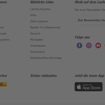
hmen
Nützliche Links
Bleib auf dem Lauf
Leichte Sprache
Der toom Newsletter: K
Hilfe
Zur Newsletter 
Zahlungsarten
eit
Bestell- & Lieferservices
ungen
Versand
Folge uns
Programm
Rückgabe
Vorteilskarte
Gutscheine
Verkaufsoffene Sonntage
rten
Sicher einkaufen
Jetzt die toom-App