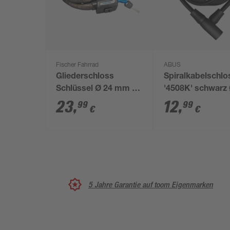
Fischer Fahrrad
ABUS
Gliederschloss
Spiralkabelschlo
Schlüssel Ø 24 mm x
'4508K' schwarz 
90 cm
x 150 cm
23
,
12
,
99
99
€
€
5 Jahre Garantie auf toom Eigenmarken