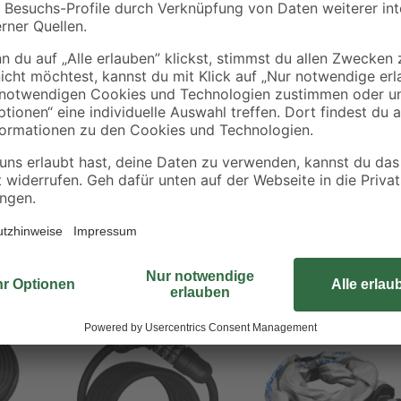
Das Spiralschloss mit Schlüsseln 
Spiralform, einer Länge von 180 
zweier Schlüssel geliefert. Dank
ins Schloss.
es Schlosses