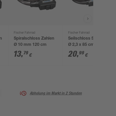
Fischer Fahrrad
Fischer Fahrrad
n
Spiralschloss Zahlen
Seilschloss Schlüssel
Ø 10 mm 120 cm
Ø 2,3 x 85 cm
13
,
20
,
79
99
€
€
Abholung im Markt in 2 Stunden