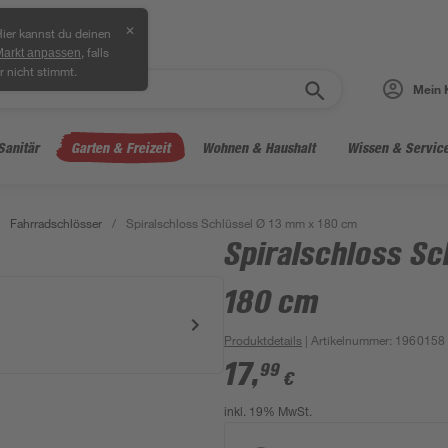
✕
ier kannst du deinen
, falls
Markt anpassen
r nicht stimmt.
Mein 
Sanitär
Garten & Freizeit
Wohnen & Haushalt
Wissen & Servic
Fahrradschlösser
/
Spiralschloss Schlüssel Ø 13 mm x 180 cm
Spiralschloss Sc
180 cm
Produktdetails
| Artikelnummer
:
1960158
17
,
99
€
inkl. 19% MwSt.