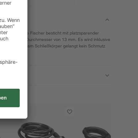
aus dem Hause Fischer besticht mit platzsparender
cm und einem Durchmesser von 13 mm. Es wird inklusive
 der Abdeckung am Schließkörper gelangt kein Schmutz