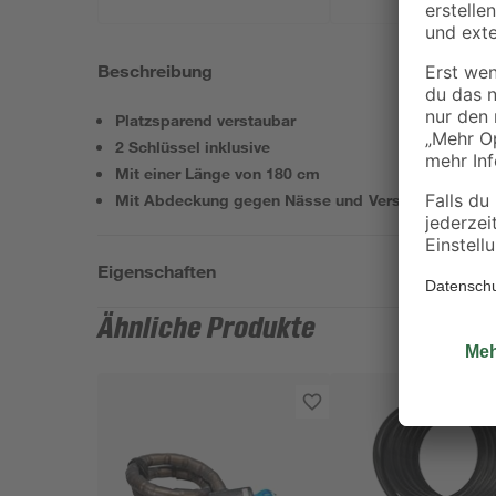
Beschreibung
Platzsparend verstaubar
2 Schlüssel inklusive
Mit einer Länge von 180 cm
Mit Abdeckung gegen Nässe und Verschmutzung d
Eigenschaften
Ähnliche Produkte