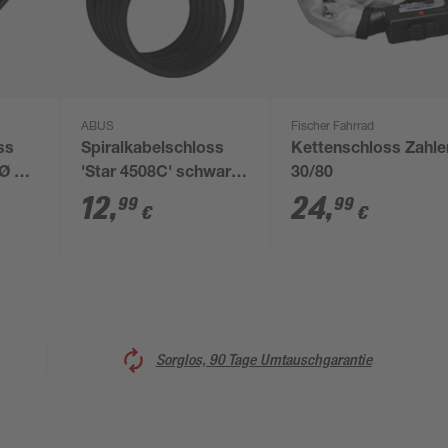
ABUS
Fischer Fahrrad
ss
Spiralkabelschloss
Kettenschloss Zahle
Ø 0,8
'Star 4508C' schwarz
30/80
Ø 0,8 x 150 cm
12
,
24
,
99
99
€
€
Sorglos, 90 Tage Umtauschgarantie