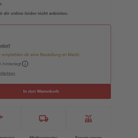
e
 dir online leider nicht anbieten.
sdorf
 empfehlen dir eine Bestellung im Markt.
h hinterlegt
 Märkten
In den Warenkorb
eservice
Miettransporter
Energie sparen