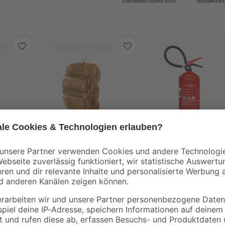
Kaminholz Buche
Pulverfeuerlöscher
125
0,0125 m³
ABC 6 kg
5
,
39
,
99
99
€
€
460,77 € / m³