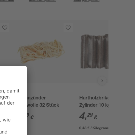
toom
Grillanzünder
Hartholzbrikett-
Holzwolle 32 Stück
Zylinder 10 kg
6
,
4
,
29
29
€
€
0,43 € / Kilogramm