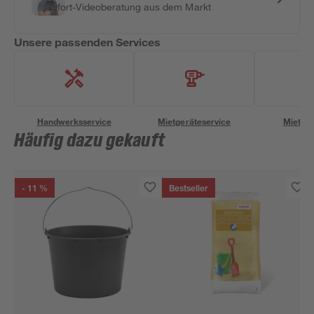
Sofort-Videoberatung aus dem Markt
Unsere passenden Services
Handwerksservice
Mietgeräteservice
Miettra
Häufig dazu gekauft
- 11 %
Bestseller