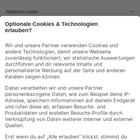
Nützliche Links
Bleib auf dem Laufenden mit unserem Newsletter
Der toom Newsletter: Keine Angebote und Aktionen mehr verpassen!
Zur Newsletter Anmeldung
Folge uns
Zahlungsarten
Versandarten
Sicher einkaufen