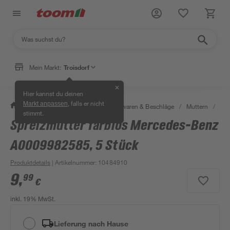
Mein Markt:
Troisdorf
✕
Hier kannst du deinen
, falls er nicht
Markt anpassen
/
Werkstatt & Maschinen
/
Eisenwaren & Beschläge
/
Muttern
/
Ein
stimmt.
Spreizmutter farblos Mercedes-Benz
A0009982585, 5 Stück
Produktdetails
| Artikelnummer
:
10484910
9
,
99
€
inkl. 19% MwSt.
Lieferung nach Hause