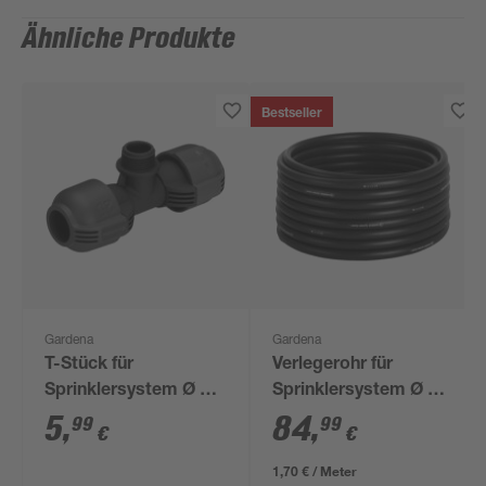
Ähnliche Produkte
Bestseller
Gardena
Gardena
T-Stück für
Verlegerohr für
Sprinklersystem Ø 25
Sprinklersystem Ø 25
mm x 19 mm (3/4")
mm, 50 m
5
,
84
,
99
99
€
€
AG
1,70 € / Meter