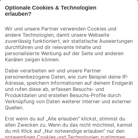
Bleib auf dem Laufenden mit unserem Newsletter
Der toom Newsletter: Keine Angebote und Aktionen mehr verpassen!
Zur Newsletter Anmeldung
Folge uns
Zahlungsarten
Versandarten
Sicher einkaufen
Jetzt die toom-App herunterladen