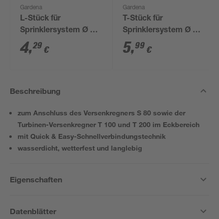
Gardena
Gardena
L-Stück für
T-Stück für
Sprinklersystem Ø 25
Sprinklersystem Ø 25
mm x 13 mm (1/2")
mm x 13 mm (1/2")
4
,
5
,
29
99
€
€
AG
Beschreibung
zum Anschluss des Versenkregners S 80 sowie der
Turbinen-Versenkregner T 100 und T 200 im Eckbereich
mit Quick & Easy-Schnellverbindungstechnik
wasserdicht, wetterfest und langlebig
Eigenschaften
Datenblätter