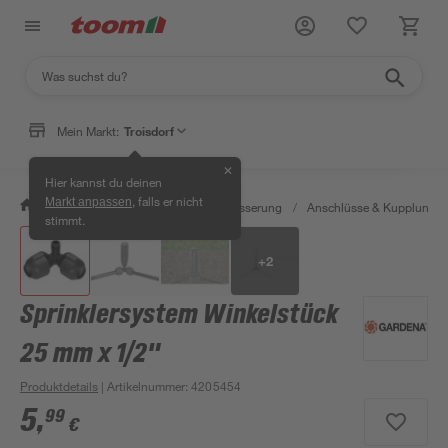
Mein Markt:
Troisdorf
✕
Hier kannst du deinen
, falls er nicht
Markt anpassen
/
Garten & Freizeit
/
Gartenbewässerung
/
Anschlüsse & Kupplunge
stimmt.
+
2
Sprinklersystem Winkelstück
25 mm x 1/2"
Produktdetails
| Artikelnummer
:
4205454
5
,
99
€