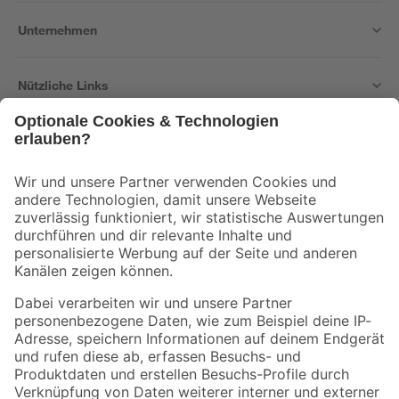
Unternehmen
Nützliche Links
Bleib auf dem Laufenden mit unserem Newsletter
Der toom Newsletter: Keine Angebote und Aktionen mehr verpassen!
Zur Newsletter Anmeldung
Folge uns
Zahlungsarten
Versandarten