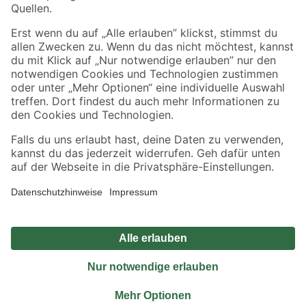
Sicher einkaufen
Jetzt die toom-App herunterladen
Alle Preisangaben in EUR inkl. gesetzl. MwSt.. Die dargestellten Angebote sind unter
Umständen nicht in allen Märkten verfügbar. Die angegebenen Verfügbarkeiten beziehen
sich auf den unter "Mein Markt" ausgewählten toom Baumarkt. Alle Angebote und
Produkte nur solange der Vorrat reicht.
*Paketversand ab 59 € versandkostenfrei, gilt nicht für Artikel mit Speditionsversand, hier
fallen zusätzliche Versandkosten an.
Datenschutz
Privatsphäre
Impressum
AGB
Nutzungsbedingungen
Widerrufsrecht
Vertrag widerrufen
Barrierefreiheit
© 2026 toom Baumarkt GmbH