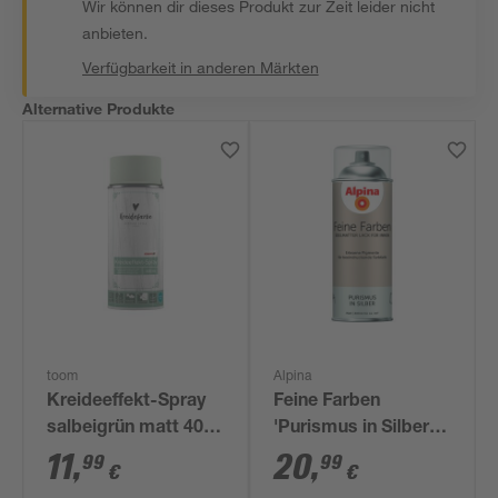
Wir können dir dieses Produkt zur Zeit leider nicht
anbieten.
Verfügbarkeit in anderen Märkten
Alternative Produkte
toom
Alpina
Kreideeffekt-Spray
Feine Farben
salbeigrün matt 400
'Purismus in Silber'
ml
silber matt 400 ml
11
,
20
,
99
99
€
€