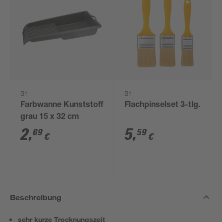
B1
B1
Farbwanne Kunststoff
Flachpinselset 3-tlg.
grau 15 x 32 cm
2
,
5
,
69
59
€
€
Beschreibung
sehr kurze Trocknungszeit