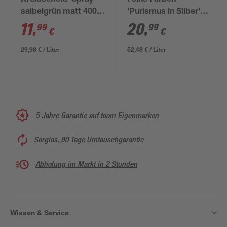
Kreideeffekt-Spray
Feine Farben
salbeigrün matt 400
'Purismus in Silber'
ml
silber matt 400 ml
11
,
20
,
99
99
€
€
29,98 € / Liter
52,48 € / Liter
5 Jahre Garantie auf toom Eigenmarken
Sorglos, 90 Tage Umtauschgarantie
Abholung im Markt in 2 Stunden
Wissen & Service