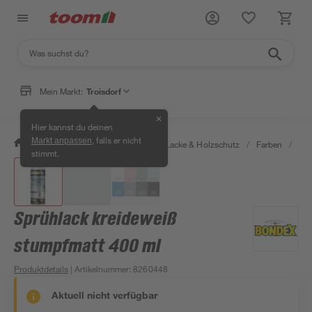
Mein Markt:
Troisdorf
✕
Hier kannst du deinen
, falls er nicht
Markt anpassen
/
Bauen & Renovieren
/
Farben, Lacke & Holzschutz
/
Farben
/
Spe
stimmt.
Sprühlack kreideweiß
stumpfmatt 400 ml
Produktdetails
| Artikelnummer
:
8260448
Aktuell nicht verfügbar