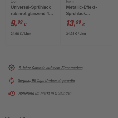
toom
toom
Universal-Sprühlack
Metallic-Effekt-
rubinrot glänzend 400
Sprühlack
ml
silberfarben glänzend
9
,
13
,
99
99
€
€
400 ml
24,98 € / Liter
34,98 € / Liter
5 Jahre Garantie auf toom Eigenmarken
Sorglos, 90 Tage Umtauschgarantie
Abholung im Markt in 2 Stunden