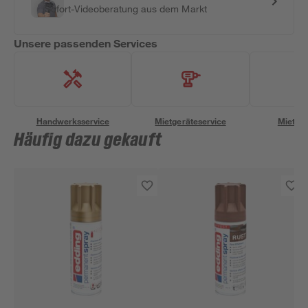
Sofort-Videoberatung aus dem Markt
Unsere passenden Services
Handwerksservice
Mietgeräteservice
Miettra
Häufig dazu gekauft