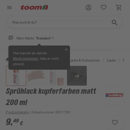
Mein Markt:
Troisdorf
✕
Hier kannst du deinen
, falls er nicht
Markt anpassen
/
Bauen & Renovieren
/
Farben, Lacke & Holzschutz
/
Lacke
/
Sprü
stimmt.
+
2
Sprühlack kupferfarben matt
200 ml
Produktdetails
| Artikelnummer
:
8201108
9
,
49
€