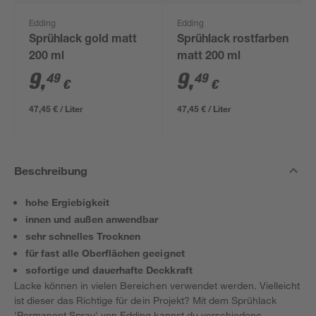
Edding
Edding
Sprühlack gold matt
Sprühlack rostfarben
200 ml
matt 200 ml
9
,
9
,
49
49
€
€
47,45 € / Liter
47,45 € / Liter
Beschreibung
hohe Ergiebigkeit
innen und außen anwendbar
sehr schnelles Trocknen
für fast alle Oberflächen geeignet
sofortige und dauerhafte Deckkraft
Lacke können in vielen Bereichen verwendet werden. Vielleicht
ist dieser das Richtige für dein Projekt? Mit dem Sprühlack
'Permanent Spray' von Edding kannst du verschiedene