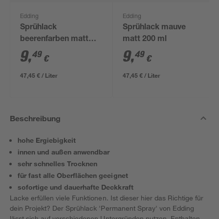
Edding
Edding
Sprühlack
Sprühlack mauve
beerenfarben matt
matt 200 ml
200 ml
9
,
9
,
49
49
€
€
47,45 € / Liter
47,45 € / Liter
Beschreibung
hohe Ergiebigkeit
innen und außen anwendbar
sehr schnelles Trocknen
für fast alle Oberflächen geeignet
sofortige und dauerhafte Deckkraft
Lacke erfüllen viele Funktionen. Ist dieser hier das Richtige für
dein Projekt? Der Sprühlack 'Permanent Spray' von Edding
lässt sich auf verschiedenen Untergründen nutzen. Enthalten