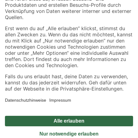
Sicher einkaufen
Jetzt die toom-App herunterladen
Alle Preisangaben in EUR inkl. gesetzl. MwSt.. Die dargestellten Angebote sind unter
Umständen nicht in allen Märkten verfügbar. Die angegebenen Verfügbarkeiten beziehen
sich auf den unter "Mein Markt" ausgewählten toom Baumarkt. Alle Angebote und
Produkte nur solange der Vorrat reicht.
*Paketversand ab 59 € versandkostenfrei, gilt nicht für Artikel mit Speditionsversand, hier
fallen zusätzliche Versandkosten an.
Datenschutz
Privatsphäre
Impressum
AGB
Nutzungsbedingungen
Widerrufsrecht
Vertrag widerrufen
Barrierefreiheit