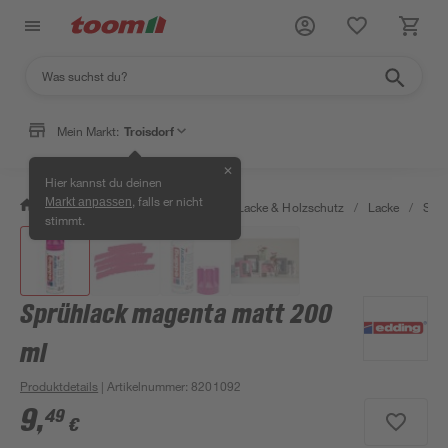
Mein Markt:
Troisdorf
✕
Hier kannst du deinen
, falls er nicht
Markt anpassen
/
Bauen & Renovieren
/
Farben, Lacke & Holzschutz
/
Lacke
/
Sprü
stimmt.
Sprühlack magenta matt 200
ml
Produktdetails
| Artikelnummer
:
8201092
9
,
49
€