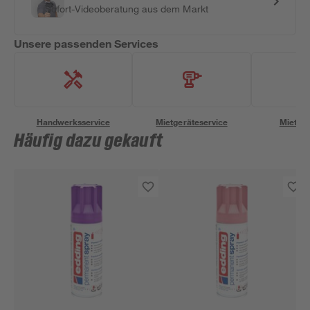
Sofort-Videoberatung aus dem Markt
Unsere passenden Services
Handwerksservice
Mietgeräteservice
Miettra
Häufig dazu gekauft