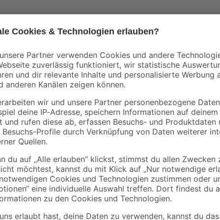
Lacke können in vielen Bereichen v
dein Projekt? Mit dem Sprühlack 
Untergründe behandeln. Enthalten 
erzeugst du mit diesem Anstrichmi
Außenbereich nutzen: Seine Wette
hinaus ist es durch seine Wasser
ist der Sprühlack getrocknet und 
Weitere Hinweise zu deinem Projek
bares Aerosol. Flüssigkeit und Dampf extrem entzündbar. Flüssigkeit
ter Druck: kann bei Erwärmung bersten. Verursacht schwere Augenreiz
ng. Wiederholter Kontakt kann zu spröder oder rissiger Haut führen. 
.
rpackung oder Kennzeichnungsetikett bereithalten. Darf nicht in die Hä