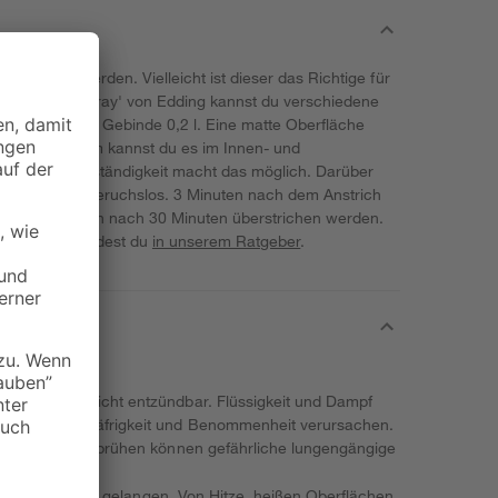
erwendet werden. Vielleicht ist dieser das Richtige für
'Permanent Spray' von Edding kannst du verschiedene
sind in einem Gebinde 0,2 l. Eine matte Oberfläche
ttel. Außerdem kannst du es im Innen- und
r- und UV-Beständigkeit macht das möglich. Darüber
basis nahezu geruchslos. 3 Minuten nach dem Anstrich
kann schließlich nach 30 Minuten überstrichen werden.
t mit Lack findest du
in unserem Ratgeber
.
 und Dampf leicht entzündbar. Flüssigkeit und Dampf
ung. Kann Schläfrigkeit und Benommenheit verursachen.
Achtung! Beim Sprühen können gefährliche lungengängige
nde von Kindern gelangen. Von Hitze, heißen Oberflächen,