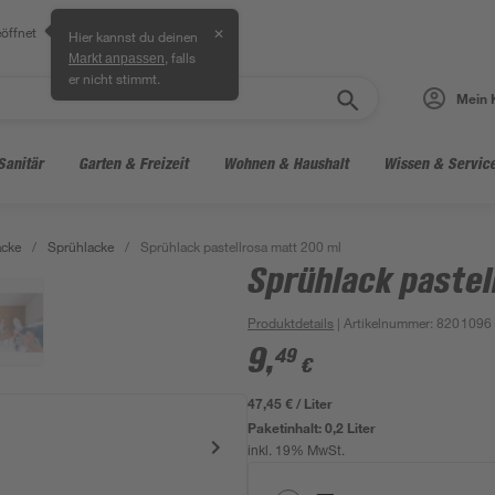
öffnet
✕
Hier kannst du deinen
, falls
Markt anpassen
er nicht stimmt.
Mein 
Sanitär
Garten & Freizeit
Wohnen & Haushalt
Wissen & Servic
acke
/
Sprühlacke
/
Sprühlack pastellrosa matt 200 ml
Sprühlack pastel
Produktdetails
| Artikelnummer
:
8201096
9
,
49
€
47,45 € / Liter
Paketinhalt:
0,2 Liter
inkl. 19% MwSt.