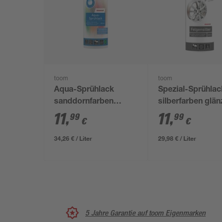
toom
toom
Aqua-Sprühlack
Spezial-Sprühlac
sanddornfarben
silberfarben glä
glänzend 350 ml
400 ml
11
,
11
,
99
99
€
€
34,26 € / Liter
29,98 € / Liter
5 Jahre Garantie auf toom Eigenmarken