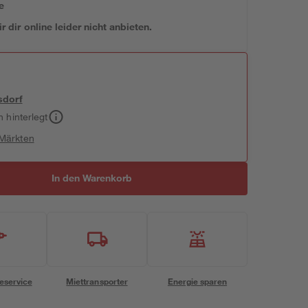
e
 dir online leider nicht anbieten.
sdorf
h hinterlegt
 Märkten
In den Warenkorb
eservice
Miettransporter
Energie sparen