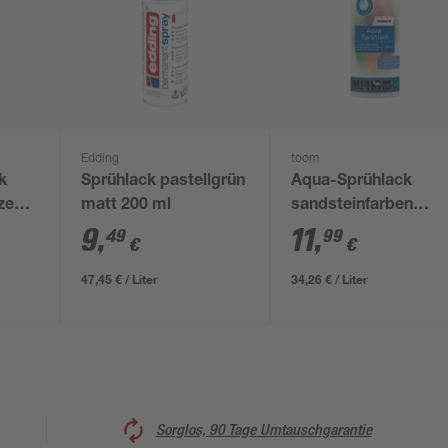
Edding
toom
k
Sprühlack pastellgrün
Aqua-Sprühlack
nzend
matt 200 ml
sandsteinfarben
glänzend 350 ml
9
,
11
,
49
99
€
€
47,45 € / Liter
34,26 € / Liter
Sorglos, 90 Tage Umtauschgarantie