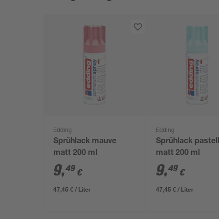
Edding
Edding
Sprühlack mauve
Sprühlack pastel
matt 200 ml
matt 200 ml
9
,
9
,
49
49
€
€
47,45 € / Liter
47,45 € / Liter