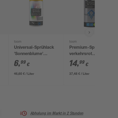
toom
toom
Universal-Sprühlack
Premium-Sprühlack
'Sonnenblume'
verkehrsrot
orangegelb glänzend
seidenmatt 400 ml
6
,
14
,
99
99
€
€
150 ml
46,60 € / Liter
37,48 € / Liter
Abholung im Markt in 2 Stunden