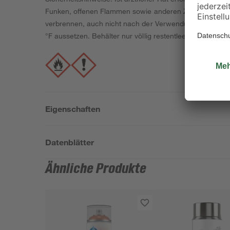
Funken, offenen Flammen sowie anderen Zündquellenart
verbrennen, auch nicht nach der Verwendung. Staub / R
°F aussetzen. Behälter nur völlig restentleert der Wert
Eigenschaften
Datenblätter
Ähnliche Produkte