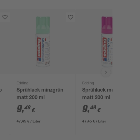
Edding
Edding
b
Sprühlack minzgrün
Sprühlack magenta
matt 200 ml
matt 200 ml
9
,
9
,
49
49
€
€
47,45 € / Liter
47,45 € / Liter