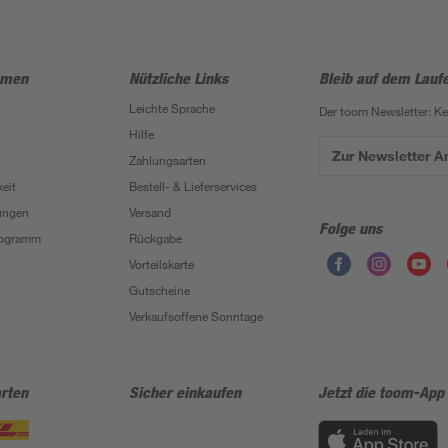
hmen
Nützliche Links
Bleib auf dem Lauf
Leichte Sprache
Der toom Newsletter: K
Hilfe
Zur Newsletter 
Zahlungsarten
eit
Bestell- & Lieferservices
ungen
Versand
Folge uns
Programm
Rückgabe
Vorteilskarte
Gutscheine
Verkaufsoffene Sonntage
rten
Sicher einkaufen
Jetzt die toom-App