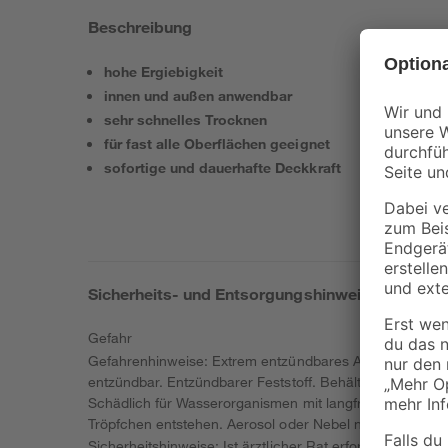
Beschreibung
hohe Ergiebigkeit
innen und außen anwendbar
sehr schnelles Trocknen
für fast alle Oberflächen geeignet
sofortige und dauerhafte Deckkraft
Sicherheits- und Entsorgungshinweise
Gefahr
Gefahrenhinweise: Extrem entzündbares Aerosol. Entzünd
entzündbar. Entzündbarer Feststoff. Behälter steht un
Schädlich für Wasserorganismen mit langfristiger Wirku
Tröpfchen entstehen. Aerosol oder Nebel nicht einatmen
Sicherheitshinweise: Ist ärztlicher Rat erforderlich, Ve