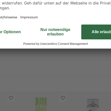
en fernhalten. Nicht rauchen. Nicht gegen offene Flamme oder ander
auch / Gas / Nebel / Dampf / Aerosol nicht einatmen. Vor Sonnenbest
stoffsammlung zuführen! Größere Produktreste zur Problemstoffsammelst