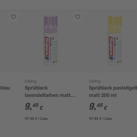
Edding
Edding
lblau
Sprühlack
Sprühlack pastellgel
lavendelfarben matt
matt 200 ml
200 ml
9
,
9
,
49
49
€
€
47,45 € / Liter
47,45 € / Liter